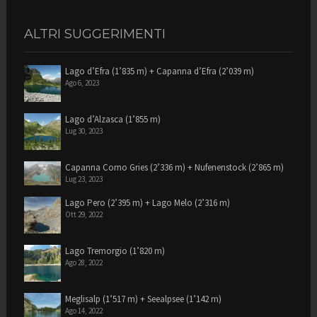
ALTRI SUGGERIMENTI
Lago d’Efra (1’835 m) + Capanna d’Efra (2’039 m)
Ago 6, 2023
Lago d’Alzasca (1’855 m)
Lug 30, 2023
Capanna Corno Gries (2’336 m) + Nufenenstock (2’865 m)
Lug 23, 2023
Lago Pero (2’395 m) + Lago Melo (2’316 m)
Ott 29, 2022
Lago Tremorgio (1’820 m)
Ago 28, 2022
Meglisalp (1’517 m) + Seealpsee (1’142 m)
Ago 14, 2022