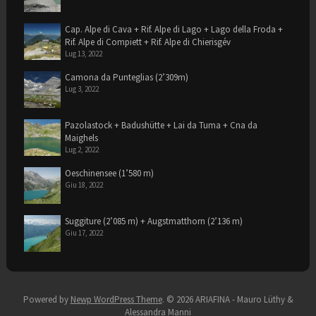
Cap. Alpe di Cava + Rif. Alpe di Lago + Lago della Froda +
Rif. Alpe di Compiett + Rif. Alpe di Chierisgév
Lug 13, 2022
Camona da Punteglias (2’309m)
Lug 3, 2022
Pazolastock + Badushütte + Lai da Tuma + Cna da
Maighels
Lug 2, 2022
Oeschinensee (1’580 m)
Giu 18, 2022
Suggiture (2’085 m) + Augstmatthorn (2’136 m)
Giu 17, 2022
Powered by
Newp WordPress Theme
.
© 2026 ARIAFINA - Mauro Lüthy &
Alessandra Manni