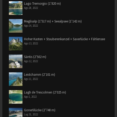
Lago Tremorgio (1’820 m)
Ago 28, 2022
Meglisalp (1’517 m) + Seealpsee (1’142 m)
Ago 14, 2022
Hoher Kasten + Stauberenkanzel + Saxerlücke + Fählensee
Ago 13, 2022
Säntis (2’502 m)
Ago 12, 2022
Leistchamm (2’101 m)
Ago 11, 2022
Lagh de Trescolmen (2’025 m)
Ago 1, 2022
Gonerlilücke (2’740 m)
Lug 31, 2022