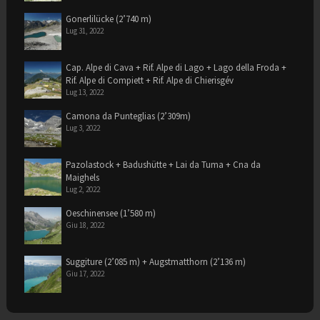
Gonerlilücke (2’740 m)
Lug 31, 2022
Cap. Alpe di Cava + Rif. Alpe di Lago + Lago della Froda +
Rif. Alpe di Compiett + Rif. Alpe di Chierisgév
Lug 13, 2022
Camona da Punteglias (2’309m)
Lug 3, 2022
Pazolastock + Badushütte + Lai da Tuma + Cna da
Maighels
Lug 2, 2022
Oeschinensee (1’580 m)
Giu 18, 2022
Suggiture (2’085 m) + Augstmatthorn (2’136 m)
Giu 17, 2022