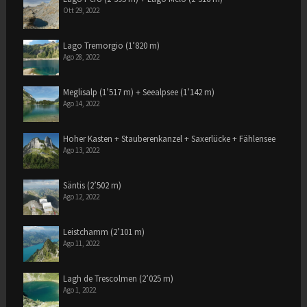
Ott 29, 2022
Lago Tremorgio (1’820 m)
Ago 28, 2022
Meglisalp (1’517 m) + Seealpsee (1’142 m)
Ago 14, 2022
Hoher Kasten + Stauberenkanzel + Saxerlücke + Fählensee
Ago 13, 2022
Säntis (2’502 m)
Ago 12, 2022
Leistchamm (2’101 m)
Ago 11, 2022
Lagh de Trescolmen (2’025 m)
Ago 1, 2022