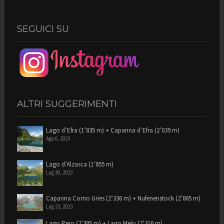
SEGUICI SU
ALTRI SUGGERIMENTI
Lago d’Efra (1’835 m) + Capanna d’Efra (2’039 m)
Ago 6, 2023
Lago d’Alzasca (1’855 m)
Lug 30, 2023
Capanna Corno Gries (2’336 m) + Nufenenstock (2’865 m)
Lug 23, 2023
Lago Pero (2’395 m) + Lago Melo (2’316 m)