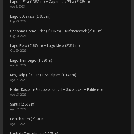
Lago d’Efra (1’835 m) + Capanna d’Efra (2’039 m)
Ago 6, 2023
Lago d’Alzasca (1’855 m)
Lug 30, 2023
Capanna Corno Gries (2’336 m) + Nufenenstock (2’865 m)
Lug 23, 2023
Lago Pero (2’395 m) + Lago Melo (2’316 m)
Ott 29, 2022
Lago Tremorgio (1’820 m)
Ago 28, 2022
Meglisalp (1’517 m) + Seealpsee (1’142 m)
Ago 14, 2022
Hoher Kasten + Stauberenkanzel + Saxerlücke + Fählensee
Ago 13, 2022
Säntis (2’502 m)
Ago 12, 2022
Leistchamm (2’101 m)
Ago 11, 2022
Lagh de Trescolmen (2’025 m)