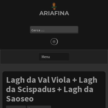
Skip
to
ARIAFINA
content
Ricerca
per:
Lagh da Val Viola + Lagh
da Scispadus + Lagh da
Saoseo