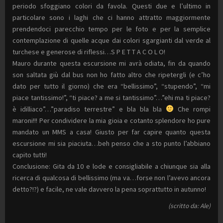
periodo sfoggiano colori da favola. Questi due e l’ultimo in
particolare sono i laghi che ci hanno attratto maggiormente
prendendoci parecchio tempo per le foto e per la semplice
contemplazione di quelle acque dai colori sgargianti dal verde al
turchese e generose di riflessi…S P E T T A C O L O!
Mauro durante questa escursione mi avrà odiata, fin da quando
son saltata giù dal bus non ho fatto altro che ripetergli (e c’ho
dato per tutto il giorno) che era “bellissimo”, “stupendo”, “mi
piace tantissimo!”, “ti piace? a me si tantissimo”…”ehi ma ti piace?
è idilliaco”…”paradiso terrestre” e bla bla bla
Che rompi
maroni!!! Per condividere la mia gioia e cotanto splendore ho pure
mandato un MMS a casa! Giusto per far capire quanto questa
escursione mi sia piaciuta…beh penso che a sto punto l’abbiano
capito tutti!
Conclusione: Gita da 10 e lode e consigliabile a chiunque sia alla
ricerca di qualcosa di bellissimo (ma va…forse non l’avevo ancora
detto?!?) e facile, ne vale davvero la pena soprattutto in autunno!
(scritto da: Ale)