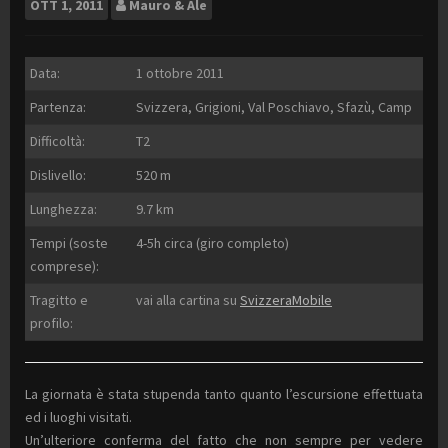
OTT
1, 2011
Mauro & Ale
Data:
1 ottobre 2011
Partenza:
Svizzera, Grigioni, Val Poschiavo, Sfazù, Camp
Difficoltà:
T2
Dislivello:
520 m
Lunghezza:
9.7 km
Tempi (soste
4-5h circa (giro completo)
comprese):
Tragitto e
vai alla cartina su
SvizzeraMobile
profilo:
La giornata è stata stupenda tanto quanto l’escursione effettuata
ed i luoghi visitati.
Un’ulteriore conferma del fatto che non sempre per vedere