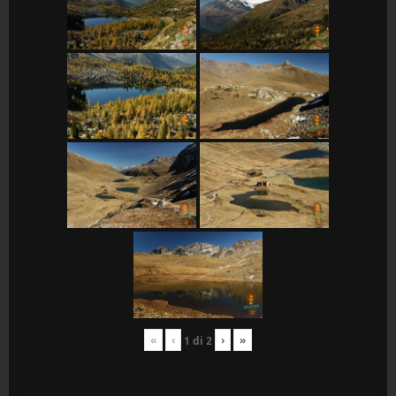
«
‹
›
»
1
di
2