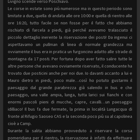
Livigno scende verso Poschiavo.
Le corse in estate sono più numerose ma in questo periodo sono
limitate a due, quella di andata alle ore 10:00 e quella di rientro alle
ore 16:20, tutto facile se non fosse per il fatto che abbiamo
rischiato di farcela a piedi, già perché avevamo tralasciato il
piccolo dettaglio inerente la riservazione dei posti! Da ingenui ci
aspettavamo un pullman di linea di normale grandezza ma
ovviamente il bus era in pratica un furgoncino adatto alle strade di
montagna da 17 posti. Per fortuna dopo aver fatto salire tutte le
altre persone che avevano ovviamente riservato, il conducente ha
trovato due posticini anche per noi due. Io davanti accanto a lui e
Mauro dietro in piedi, poco male…così ho potuto gustarmi il
paesaggio dal grande parabrezza già salendo in bus e che
paesaggio, una valle ampia, lunga, tutta larici sui fianchi e con
enormi pascoli pieni di mucche, capre, cavalli…un paesaggio
idilliaco! Il bus fa due fermate, la prima in località Lungacqua di
fronte al Rifugio Saoseo CAS e la seconda poco più su al capolinea
cioè a Camp.
Durante la salita abbiamo provveduto a riservare la corsa
pomeridiana per il rientro, la riservazione è infatti da effettuare