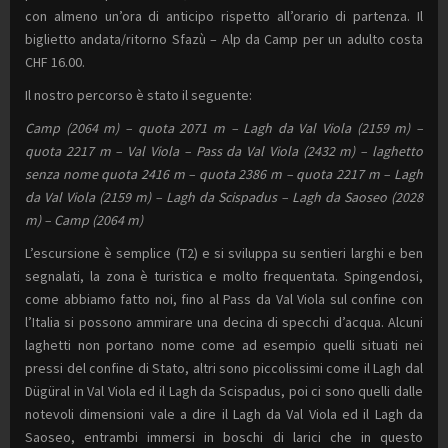
con almeno un’ora di anticipo rispetto all’orario di partenza. Il
biglietto andata/ritorno Sfazù – Alp da Camp per un adulto costa
CHF 16.00.
Il nostro percorso è stato il seguente:
Camp (2064 m) – quota 2071 m – Lagh da Val Viola (2159 m) –
quota 2217 m – Val Viola – Pass da Val Viola (2432 m) – laghetto
senza nome quota 2416 m – quota 2386 m – quota 2217 m – Lagh
da Val Viola (2159 m) – Lagh da Scispadus – Lagh da Saoseo (2028
m) – Camp (2064 m)
L’escursione è semplice (T2) e si sviluppa su sentieri larghi e ben
segnalati, la zona è turistica e molto frequentata. Spingendosi,
come abbiamo fatto noi, fino al Pass da Val Viola sul confine con
l’Italia si possono ammirare una decina di specchi d’acqua. Alcuni
laghetti non portano nome come ad esempio quelli situati nei
pressi del confine di Stato, altri sono piccolissimi come il Lagh dal
Dügüral in Val Viola ed il Lagh da Scispadus, poi ci sono quelli dalle
notevoli dimensioni vale a dire il Lagh da Val Viola ed il Lagh da
Saoseo, entrambi immersi in boschi di larici che in questo