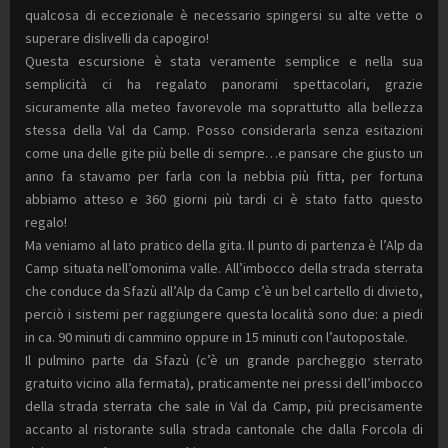
qualcosa di eccezionale è necessario spingersi su alte vette o
superare dislivelli da capogiro!
Questa escursione è stata veramente semplice e nella sua
semplicità ci ha regalato panorami spettacolari, grazie
sicuramente alla meteo favorevole ma soprattutto alla bellezza
stessa della Val da Camp. Posso considerarla senza esitazioni
come una delle gite più belle di sempre…e pansare che giusto un
anno fa stavamo per farla con la nebbia più fitta, per fortuna
abbiamo atteso e 360 giorni più tardi ci è stato fatto questo
regalo!
Ma veniamo al lato pratico della gita. Il punto di partenza è l’Alp da
Camp situata nell’omonima valle. All’imbocco della strada sterrata
che conduce da Sfazù all’Alp da Camp c’è un bel cartello di divieto,
perciò i sistemi per raggiungere questa località sono due: a piedi
in ca. 90 minuti di cammino oppure in 15 minuti con l’autopostale.
Il pulmino parte da Sfazù (c’è un grande parcheggio sterrato
gratuito vicino alla fermata), praticamente nei pressi dell’imbocco
della strada sterrata che sale in Val da Camp, più precisamente
accanto al ristorante sulla strada cantonale che dalla Forcola di