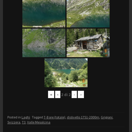
«
‹
›
»
2
di
2
Posted in
Laghi
Tagged
7-8 ore (totale)
,
dislivello 1751-2000m
,
Grigioni
,
Svizzera
,
T3
,
Valle Mesolcina