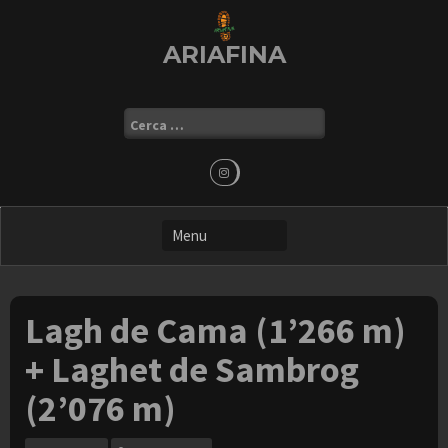
Skip
to
ARIAFINA
content
Ricerca
per:
Lagh de Cama (1’266 m)
+ Laghet de Sambrog
(2’076 m)