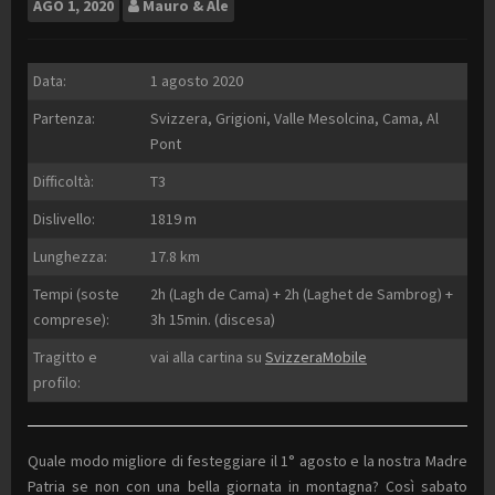
AGO
1, 2020
Mauro & Ale
Data:
1 agosto 2020
Partenza:
Svizzera, Grigioni, Valle Mesolcina, Cama, Al
Pont
Difficoltà:
T3
Dislivello:
1819 m
Lunghezza:
17.8 km
Tempi (soste
2h (Lagh de Cama) + 2h (Laghet de Sambrog) +
comprese):
3h 15min. (discesa)
Tragitto e
vai alla cartina su
SvizzeraMobile
profilo:
Quale modo migliore di festeggiare il 1° agosto e la nostra Madre
Patria se non con una bella giornata in montagna? Così sabato