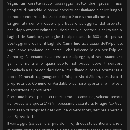
Végia, un caratteristico passaggio sotto due grossi massi
ricoperti di muschio. A passo spedito continuiamo a salire lungo il
comodo sentiero-autostrada e dopo 2 ore siamo alla meta.
La giornata sembra essere più bella e soleggiata del previsto,
così dopo attente valutazioni decidiamo di tentare la salita fino al
Laghet de Sambrog, un laghetto alpino situato 800 metri più su.
Costeggiamo quindi il Lagh de Cama fino all’altezza dell’Alpe del
Lago dove troviamo dei cartelli che indicano la via per l’Alp de
Sambrog. Ci teniamo sulla destra dell’alpeggio, attraversiamo una
ganna e rientriamo quasi subito nel bosco dove il sentiero
ricomincia a salire con decisione. Prendiamo quota velocemente e
dopo 40 minuti raggiungiamo il Rifugio Alp d’Albion, struttura di
proprietà del Comune di Verdabbio sempre aperta che mette a
disposizione 4 posti letto.
Dopo una breve pausa ci rimettiamo in cammino, saliamo ancora
nel bosco e a quota 1’794m passiamo accanto al Rifugio Alp Vec,
anch’esso di proprietà del Comune di Verdabbio, sempre aperto e
con 6 posti letto.
Il vantaggio (se così lo si può definire) di questo sentiero è che è
talmente dritto che quando iniziamo a sentire la fatica siamo ormai