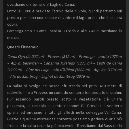
decidiamo di ritornare al Lagh de Cama.
Entro le 12:00 è previsto l’arrivo delle nuvole, quindi partiamo sul
presto per darci una chance di vedere il lago prima che il cielo si
copra.
Parcheggiamo a Cama, località Ogreda e alle 7:45 ci mettiamo in
marcia.
Questo l’itinerario:
Cama Ogreda (362 m) – Provesc (812 m) – Promegn – quota 1073 m
– Alp di Besarden – Capanna Miralago (1271 m) – Lagh de Cama
(1266 m) – Alpe del Lago – Alp d’Albion (1600 m) – Alp Vec (1794 m)
– Alp de Sambrog – Laghet de Sambrog (2076 m)
La salita si svolge ne bosco sfruttando nei primi 450 metri di
dislivello fino a Provesc un comodo sentiero tempestato di scalini.
Pur essendo partiti presto sotto la vegetazione c’è un’afa
pazzesca, la canicola si sente eccome! Da Provesc il sentiero
spiana ed entriamo a tutti gli effetti nella selvaggia Val Cama.
Grazie a qualche misteriosa corrente possiamo godere di aria più
fresca e la salita diventa più piacevole. Transitiamo dal Sass de la