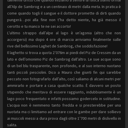
all’Alp de Sambrog e a un centinaio di metri dalla meta. In pratica è
come quando togli il sangue e il dottore promette di dirti quando
pungerà…poi alla fine non t’ha detto niente, ha già messo il
cerotto e tu manco te ne sei accorto!
L’ultimo strappo dall’alpe al lago è un’agonia (altro che non
accorgersi) ma dopo 4 ore di marcia arriviamo finalmente sulle
rive del bellissimo Laghet de Sambrog, che soddisfazione!
Il laghetto si trova a quota 2’076m ai piedi del Piz de Cressim da un
lato e dell’omonimo Piz de Sambrog dall’altro. Le sue acque sono
di un bel blu trasparente, non profondo, e al suo interno nuotano
tanti piccoli pesciolini. Dico a Mauro che giunti fin qui sarebbe
peccato non fotografarlo dall’alto, così saliamo di alcuni metri per
ammirarlo e portare a casa qualche scatto. È davvero un posto
stupendo che meritava di essere raggiunto, indubbiamente è un
lago poco frequentato e infatti possiamo godercelo in solitudine.
L’acqua non è nemmeno tanto fredda e si presterebbe per una
nuotata ma ci limitiamo ad entrare con le gambe per dare sollievo
ai muscoli messi a dura prova dagli oltre 1’700 metri di dislivello in
salita.