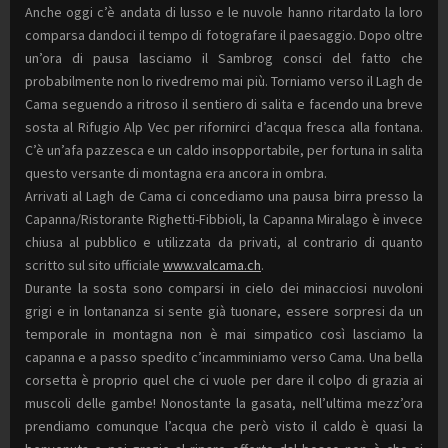
Anche oggi c’è andata di lusso e le nuvole hanno ritardato la loro
comparsa dandoci il tempo di fotografare il paesaggio. Dopo oltre
un’ora di pausa lasciamo il Sambrog consci del fatto che
probabilmente non lo rivedremo mai più. Torniamo verso il Lagh de
Cama seguendo a ritroso il sentiero di salita e facendo una breve
sosta al Rifugio Alp Vec per rifornirci d’acqua fresca alla fontana.
C’è un’afa pazzesca e un caldo insopportabile, per fortuna in salita
questo versante di montagna era ancora in ombra.
Arrivati al Lagh de Cama ci concediamo una pausa birra presso la
Capanna/Ristorante Righetti-Fibbioli, la Capanna Miralago è invece
chiusa al pubblico e utilizzata da privati, al contrario di quanto
scritto sul sito ufficiale
www.valcama.ch
.
Durante la sosta sono comparsi in cielo dei minacciosi nuvoloni
grigi e in lontananza si sente già tuonare, essere sorpresi da un
temporale in montagna non è mai simpatico così lasciamo la
capanna e a passo spedito c’incamminiamo verso Cama. Una bella
corsetta è proprio quel che ci vuole per dare il colpo di grazia ai
muscoli delle gambe! Nonostante la gasata, nell’ultima mezz’ora
prendiamo comunque l’acqua che però visto il caldo è quasi la