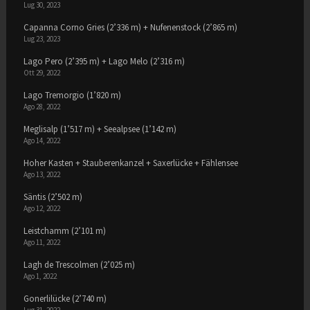
Lug 30, 2023
Capanna Corno Gries (2’336 m) + Nufenenstock (2’865 m)
Lug 23, 2023
Lago Pero (2’395 m) + Lago Melo (2’316 m)
Ott 29, 2022
Lago Tremorgio (1’820 m)
Ago 28, 2022
Meglisalp (1’517 m) + Seealpsee (1’142 m)
Ago 14, 2022
Hoher Kasten + Stauberenkanzel + Saxerlücke + Fählensee
Ago 13, 2022
Säntis (2’502 m)
Ago 12, 2022
Leistchamm (2’101 m)
Ago 11, 2022
Lagh de Trescolmen (2’025 m)
Ago 1, 2022
Gonerlilücke (2’740 m)
Lug 31, 2022