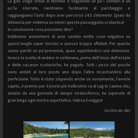
La gita volge ormai al termine e seguendo un po’i sentieri e un
po’le sterrate, rientriamo facilmente al parcheggio e
raggiungiamo l’auto dopo aver percorso 14.5 chilometri. Quasi da
denuncia per violenza su minori questa passeggiata scolastica!
In conclusione cosa possiamo dire?
Dobbiamo ammettere di aver sentito molte cose negative su
questi luoghi super turistici e spesso troppo affollati. Per questo
siamo partiti un po’prevenuti, quasi aspettandoci una delusione.
Invece la scelta di andare in settimana, prima dell’inizio dell’estate
e delle vacanze scolastiche, ha pagato. Tutti i pezzi del puzzle
sono andati al loro posto uno dopo l’altro incastrandosi alla
perfezione. Tutto è stato stupendo anche se ovviamente, l’avrete
capito, il premio per il posto più bellissimo va al Lag la Cauma che,
aiutato da una giornata di tempo stratosferico, ha superato di
gran lunga ogni nostra aspettativa. Valeva il viaggio!
(scritto da: Ale)