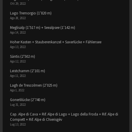
Ott 29, 2022
Lago Tremorgio (1’820 m)
Ago 28, 2022
Meglisalp (1’517 m) + Seealpsee (1’142 m)
Ago 14, 2022
Hoher Kasten + Stauberenkanzel + Saxerlücke + Fählensee
Ago 13, 2022
Säntis (2’502 m)
Ago 12, 2022
Leistchamm (2’101 m)
Ago 11, 2022
Lagh de Trescolmen (2’025 m)
Ago 1, 2022
Gonerlilücke (2’740 m)
Lug 31, 2022
Cap. Alpe di Cava + Rif. Alpe di Lago + Lago della Froda + Rif. Alpe di
Compiett + Rif. Alpe di Chierisgév
Lug 13, 2022