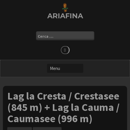
Skip
to
ARIAFINA
content
Ricerca
per:
Lag la Cresta / Crestasee
(845 m) + Lag la Cauma /
Caumasee (996 m)