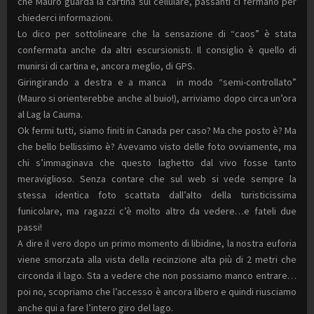
che Mauro guarda la cartina sul cellulare, passanti ci fermano per
chiederci informazioni.
Lo dico per sottolineare che la sensazione di “caos” è stata
confermata anche da altri escursionisti. Il consiglio è quello di
munirsi di cartina e, ancora meglio, di GPS.
Giringirando a destra e a manca in modo “semi-controllato”
(Mauro si orienterebbe anche al buio!), arriviamo dopo circa un’ora
al Lag la Cauma.
Ok fermi tutti, siamo finiti in Canada per caso? Ma che posto è? Ma
che bello bellissimo è? Avevamo visto delle foto ovviamente, ma
chi s’immaginava che questo laghetto dal vivo fosse tanto
meraviglioso. Senza contare che sul web si vede sempre la
stessa identica foto scattata dall’alto della turisticissima
funicolare, ma ragazzi c’è molto altro da vedere…e fateli due
passi!
A dire il vero dopo un primo momento di libidine, la nostra euforia
viene smorzata alla vista della recinzione alta più di 2 metri che
circonda il lago. Sta a vedere che non possiamo manco entrare…
poi no, scopriamo che l’accesso è ancora libero e quindi riusciamo
anche qui a fare l’intero giro del lago.