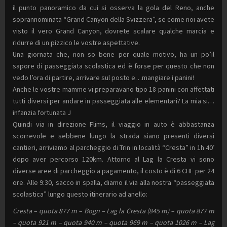
il punto panoramico da cui si osserva la gola del Reno, anche
soprannominata “Grand Canyon della Svizzera”, se come noi avete
visto il vero Grand Canyon, dovrete scalare qualche marcia e
ridurre di un pizzico le vostre aspettative.
Una giornata che, non so bene per quale motivo, ha un po’il
sapore di passeggiata scolastica ed è forse per questo che non
vedo l’ora di partire, arrivare sul posto e…mangiare i panini!
Anche le vostre mamme vi preparavano tipo 18 panini con affettati
tutti diversi per andare in passeggiata alle elementari? La mia si…
infanzia fortunata J
Quindi via in direzione Flims, il viaggio in auto è abbastanza
scorrevole e sebbene lungo la strada siano presenti diversi
cantieri, arriviamo al parcheggio di Trin in località “Cresta” in 1h 40′
dopo aver percorso 120km. Attorno al Lag la Cresta vi sono
diverse aree di parcheggio a pagamento, il costo è di 6 CHF per 24
ore. Alle 9:30, sacco in spalla, diamo il via alla nostra “passeggiata
scolastica” lungo questo itinerario ad anello:
Cresta – quota 877 m – Bogn – Lag la Cresta (845 m) – quota 877 m
– quota 921 m – quota 940 m – quota 969 m – quota 1026 m – Lag