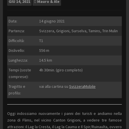
GIU
14, 2021
Mauro & Ale
Data:
14 giugno 2021
Partenza:
Svizzera, Grigioni, Surselva, Tamins, Trin Mulin
Difficoltà:
T1
Dislivello:
556 m
Lunghezza:
14.5 km
Tempi (soste
4h 30min. (giro completo)
comprese):
Tragitto e
vai alla cartina su
SvizzeraMobile
profilo:
Oggi indossiamo nuovamente i panni dei turisti e andiamo nella
zona di Flims, nel vicino Canton Grigioni, a vedere tre famose
attrazioni: il Lag la Cresta, il Lag la Cauma e Il Spir/Ruinaulta, ovvero