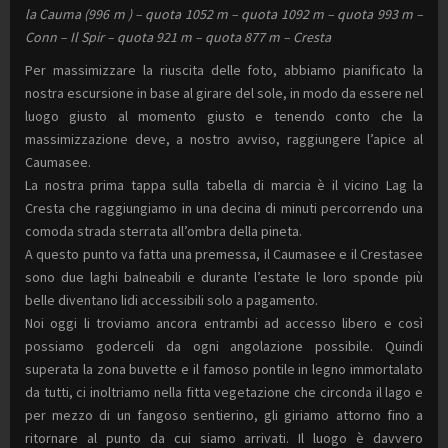
la Cauma (996 m ) – quota 1052 m – quota 1092 m – quota 993 m –
Conn – Il Spir – quota 921 m – quota 877 m – Cresta
Per massimizzare la riuscita delle foto, abbiamo pianificato la
nostra escursione in base al girare del sole, in modo da essere nel
luogo giusto al momento giusto e tenendo conto che la
massimizzazione deve, a nostro avviso, raggiungere l’apice al
Caumasee.
La nostra prima tappa sulla tabella di marcia è il vicino Lag la
Cresta che raggiungiamo in una decina di minuti percorrendo una
comoda strada sterrata all’ombra della pineta.
A questo punto va fatta una premessa, il Caumasee e il Crestasee
sono due laghi balneabili e durante l’estate le loro sponde più
belle diventano lidi accessibili solo a pagamento.
Noi oggi li troviamo ancora entrambi ad accesso libero e così
possiamo goderceli da ogni angolazione possibile. Quindi
superata la zona buvette e il famoso pontile in legno immortalato
da tutti, ci inoltriamo nella fitta vegetazione che circonda il lago e
per mezzo di un fangoso sentierino, gli giriamo attorno fino a
ritornare al punto da cui siamo arrivati. Il luogo è davvero