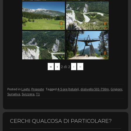
«
‹
›
»
2
di
2
Posted in
Laghi
,
Proposte
Tagged
4-5 ore (totale)
,
dislivello 501-750m
,
Grigioni
,
Surselva
,
Svizzera
,
T1
CERCHI QUALCOSA DI PARTICOLARE?