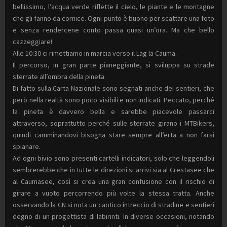
bellissimo, l’acqua verde riflette il cielo, le piante e le montagne
che gli fanno da cornice. Ogni punto è buono per scattare una foto
e senza rendercene conto passa quasi un’ora. Ma che bello
cazzeggiare!
Alle 10:30 ci rimettiamo in marcia verso il Lag la Cauma.
Il percorso, in gran parte pianeggiante, si sviluppa su strade
sterrate all’ombra della pineta.
Di fatto sulla Carta Nazionale sono segnati anche dei sentieri, che
però nella realtà sono poco visibili e non indicati. Peccato, perché
la pineta è davvero bella e sarebbe piacevole passarci
attraverso, soprattutto perché sulle sterrate girano i MTBikers,
quindi camminandovi bisogna stare sempre all’erta a non farsi
spianare.
Ad ogni bivio sono presenti cartelli indicatori, solo che leggendoli
sembrerebbe che in tutte le direzioni si arrivi sia al Crestasee che
al Caumasee, così si crea una gran confusione con il rischio di
girare a vuoto percorrendo più volte la stessa tratta. Anche
osservando la CN si nota un caotico intreccio di stradine e sentieri
degno di un progettista di labirinti. In diverse occasioni, notando