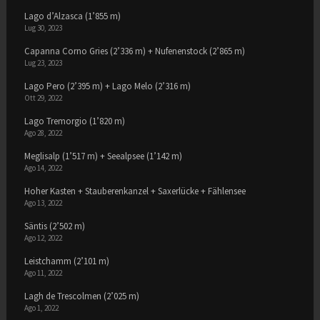
Lago d’Alzasca (1’855 m)
Lug 30, 2023
Capanna Corno Gries (2’336 m) + Nufenenstock (2’865 m)
Lug 23, 2023
Lago Pero (2’395 m) + Lago Melo (2’316 m)
Ott 29, 2022
Lago Tremorgio (1’820 m)
Ago 28, 2022
Meglisalp (1’517 m) + Seealpsee (1’142 m)
Ago 14, 2022
Hoher Kasten + Stauberenkanzel + Saxerlücke + Fählensee
Ago 13, 2022
Säntis (2’502 m)
Ago 12, 2022
Leistchamm (2’101 m)
Ago 11, 2022
Lagh de Trescolmen (2’025 m)
Ago 1, 2022