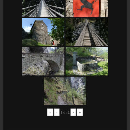
«
‹
›
»
1
di
2