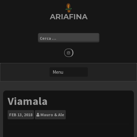
Skip
to
ARIAFINA
content
Ricerca
per:
Viamala
FEB
13, 2018
Mauro & Ale