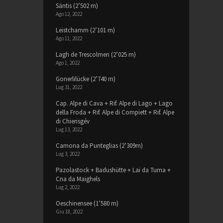
Säntis (2’502 m)
Ago 12, 2022
Leistchamm (2’101 m)
Ago 11, 2022
Lagh de Trescolmen (2’025 m)
Ago 1, 2022
Gonerlilücke (2’740 m)
Lug 31, 2022
Cap. Alpe di Cava + Rif. Alpe di Lago + Lago
della Froda + Rif. Alpe di Compiett + Rif. Alpe
di Chierisgév
Lug 13, 2022
Camona da Punteglias (2’309m)
Lug 3, 2022
Pazolastock + Badushütte + Lai da Tuma +
Cna da Maighels
Lug 2, 2022
Oeschinensee (1’580 m)
Giu 18, 2022