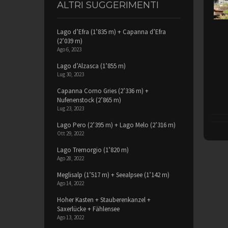
ALTRI SUGGERIMENTI
Lago d’Efra (1’835 m) + Capanna d’Efra
(2’039 m)
Ago 6, 2023
Lago d’Alzasca (1’855 m)
Lug 30, 2023
Capanna Corno Gries (2’336 m) +
Nufenenstock (2’865 m)
Lug 23, 2023
Lago Pero (2’395 m) + Lago Melo (2’316 m)
Ott 29, 2022
Lago Tremorgio (1’820 m)
Ago 28, 2022
Meglisalp (1’517 m) + Seealpsee (1’142 m)
Ago 14, 2022
Hoher Kasten + Stauberenkanzel +
Saxerlücke + Fählensee
Ago 13, 2022