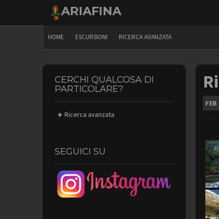
Skip
ARIAFINA
to
content
HOME
ESCURSIONI
RICERCA AVANZATA
Ri
CERCHI QUALCOSA DI
PARTICOLARE?
FEB
Ricerca avanzata
SEGUICI SU