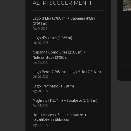
ALTRI SUGGERIMENTI
Lago d’Efra (1’835 m) + Capanna d’Efra
(2’039 m)
Ago 6, 2023
Lago d’Alzasca (1’855 m)
Lug 30, 2023
Capanna Corno Gries (2’336 m) +
Nufenenstock (2’865 m)
Lug 23, 2023
Lago Pero (2’395 m) + Lago Melo (2’316 m)
Ott 29, 2022
Lago Tremorgio (1’820 m)
Ago 28, 2022
Meglisalp (1’517 m) + Seealpsee (1’142 m)
Ago 14, 2022
Hoher Kasten + Stauberenkanzel +
Saxerlücke + Fählensee
Ago 13, 2022