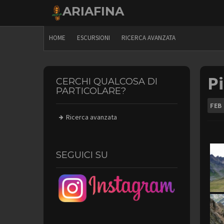
Skip
ARIAFINA
to
content
HOME
ESCURSIONI
RICERCA AVANZATA
P
CERCHI QUALCOSA DI
PARTICOLARE?
FEB
Ricerca avanzata
SEGUICI SU