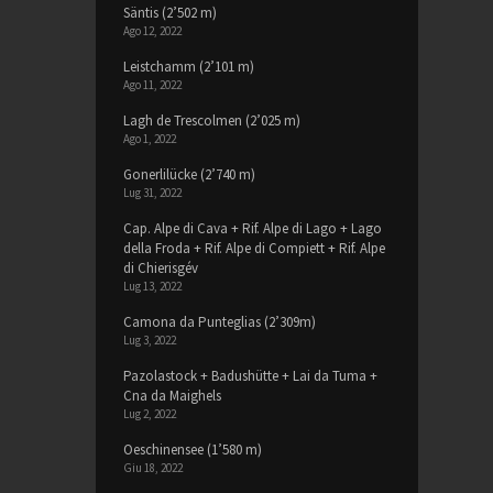
Säntis (2’502 m)
Ago 12, 2022
Leistchamm (2’101 m)
Ago 11, 2022
Lagh de Trescolmen (2’025 m)
Ago 1, 2022
Gonerlilücke (2’740 m)
Lug 31, 2022
Cap. Alpe di Cava + Rif. Alpe di Lago + Lago
della Froda + Rif. Alpe di Compiett + Rif. Alpe
di Chierisgév
Lug 13, 2022
Camona da Punteglias (2’309m)
Lug 3, 2022
Pazolastock + Badushütte + Lai da Tuma +
Cna da Maighels
Lug 2, 2022
Oeschinensee (1’580 m)
Giu 18, 2022