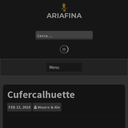
Skip
to
ARIAFINA
content
Ricerca
per:
Cufercalhuette
FEB
13, 2018
Mauro & Ale