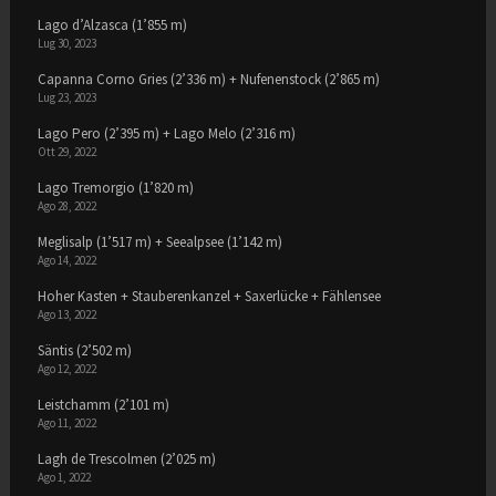
Lago d’Alzasca (1’855 m)
Lug 30, 2023
Capanna Corno Gries (2’336 m) + Nufenenstock (2’865 m)
Lug 23, 2023
Lago Pero (2’395 m) + Lago Melo (2’316 m)
Ott 29, 2022
Lago Tremorgio (1’820 m)
Ago 28, 2022
Meglisalp (1’517 m) + Seealpsee (1’142 m)
Ago 14, 2022
Hoher Kasten + Stauberenkanzel + Saxerlücke + Fählensee
Ago 13, 2022
Säntis (2’502 m)
Ago 12, 2022
Leistchamm (2’101 m)
Ago 11, 2022
Lagh de Trescolmen (2’025 m)
Ago 1, 2022