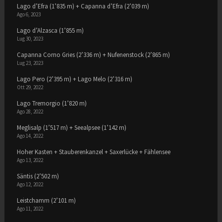
Lago d’Efra (1’835 m) + Capanna d’Efra (2’039 m)
Ago 6, 2023
Lago d’Alzasca (1’855 m)
Lug 30, 2023
Capanna Corno Gries (2’336 m) + Nufenenstock (2’865 m)
Lug 23, 2023
Lago Pero (2’395 m) + Lago Melo (2’316 m)
Ott 29, 2022
Lago Tremorgio (1’820 m)
Ago 28, 2022
Meglisalp (1’517 m) + Seealpsee (1’142 m)
Ago 14, 2022
Hoher Kasten + Stauberenkanzel + Saxerlücke + Fählensee
Ago 13, 2022
Säntis (2’502 m)
Ago 12, 2022
Leistchamm (2’101 m)
Ago 11, 2022