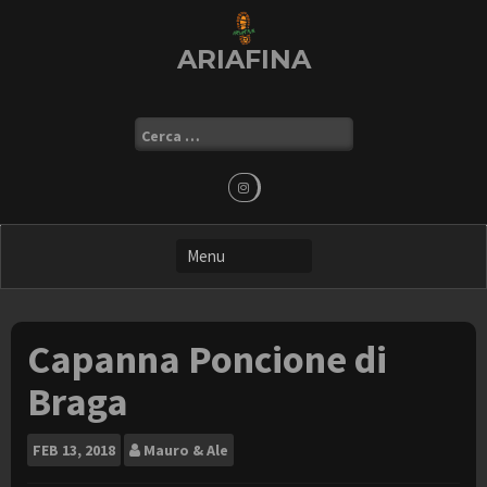
Skip
to
ARIAFINA
content
Ricerca
per:
Capanna Poncione di
Braga
FEB
13, 2018
Mauro & Ale