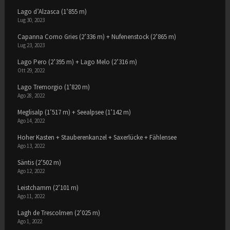
Lago d’Alzasca (1’855 m)
Lug 30, 2023
Capanna Corno Gries (2’336 m) + Nufenenstock (2’865 m)
Lug 23, 2023
Lago Pero (2’395 m) + Lago Melo (2’316 m)
Ott 29, 2022
Lago Tremorgio (1’820 m)
Ago 28, 2022
Meglisalp (1’517 m) + Seealpsee (1’142 m)
Ago 14, 2022
Hoher Kasten + Stauberenkanzel + Saxerlücke + Fählensee
Ago 13, 2022
Säntis (2’502 m)
Ago 12, 2022
Leistchamm (2’101 m)
Ago 11, 2022
Lagh de Trescolmen (2’025 m)
Ago 1, 2022