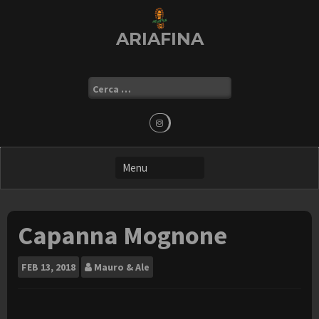
Skip
to
ARIAFINA
content
Ricerca
per:
Capanna Mognone
FEB
13, 2018
Mauro & Ale