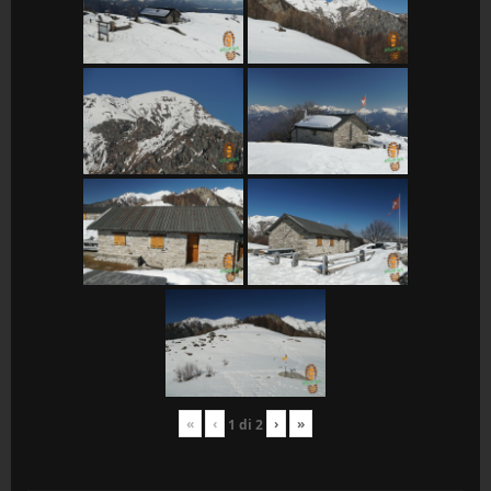
«
‹
›
»
1
di
2