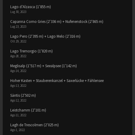
Lago d’Alzasca (1’855 m)
Lug 30, 2023
Capanna Corno Gries (2’336 m) + Nufenenstock (2’865 m)
Lug 23, 2023
Lago Pero (2’395 m) + Lago Melo (2’316 m)
Ott 29, 2022
Lago Tremorgio (1’820 m)
Ago 28, 2022
Meglisalp (1’517 m) + Seealpsee (1’142 m)
Ago 14, 2022
Hoher Kasten + Stauberenkanzel + Saxerlücke + Fählensee
Ago 13, 2022
Säntis (2’502 m)
Ago 12, 2022
Leistchamm (2’101 m)
Ago 11, 2022
Lagh de Trescolmen (2’025 m)
Ago 1, 2022