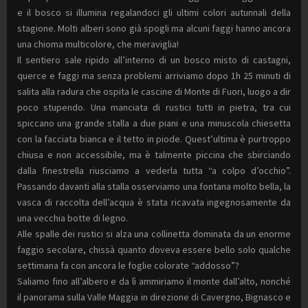
e il bosco si illumina regalandoci gli ultimi colori autunnali della
stagione. Molti alberi sono già spogli ma alcuni faggi hanno ancora
una chioma multicolore, che meraviglia!
Il sentiero sale ripido all’interno di un bosco misto di castagni,
querce e faggi ma senza problemi arriviamo dopo 1h 25 minuti di
salita alla radura che ospita le cascine di Monte di Fuori, luogo a dir
poco stupendo. Una manciata di rustici tutti in pietra, tra cui
spiccano una grande stalla a due piani e una minuscola chiesetta
con la facciata bianca e il tetto in piode. Quest’ultima è purtroppo
chiusa e non accessibile, ma è talmente piccina che sbirciando
dalla finestrella riusciamo a vederla tutta “a colpo d’occhio”.
Passando davanti alla stalla osserviamo una fontana molto bella, la
vasca di raccolta dell’acqua è stata ricavata ingegnosamente da
una vecchia botte di legno.
Alle spalle dei rustici si alza una collinetta dominata da un enorme
faggio secolare, chissà quanto doveva essere bello solo qualche
settimana fa con ancora le foglie colorate “addosso”?
Saliamo fino all’albero e da lì ammiriamo il monte dall’alto, nonché
il panorama sulla Valle Maggia in direzione di Cavergno, Bignasco e