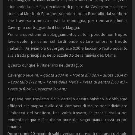
studiando la cartina, decidiamo di partire da Cavergno e salire in
primis al Monte di Fuori per scendere poi a Brontallo dal sentiero
che traversa a mezza costa la montagna, per rientrare infine a
Cavergno costeggiando il fiume Maggia.
Per una questione di soleggiamento, visto il periodo non troppo
favorevole, partiamo sul tardi onde evitare ombra e freddo
mattutini. Arriviamo a Cavergno alle 9:30 e lasciamo l’auto accanto
alla strada principale, nel piazzaletto della funivia dell’Ofima.
Questo dunque è l’itinerario nel dettaglio:
Cavergno (464 m) – quota 1034 m – Monte di Fuori – quota 1034 m
– Brontallo (712 m) – Ponte della Merla – Presa di dentro (563 m) –
Presa di fuori – Cavergno (464 m)
In paese non troviamo alcun cartello escursionistico e dobbiamo
affidarci alla mappa e alle doti kompass di Mauro per individuare
l’imbocco del sentiero. Una volta trovato, la traccia risulta poi
evidente e qua e là notiamo pure dei segni bianco-rossi un po’
sbiaditi.
Dopo i primi 20 minuti di salita veniamo raggiunti dai raggi del sole