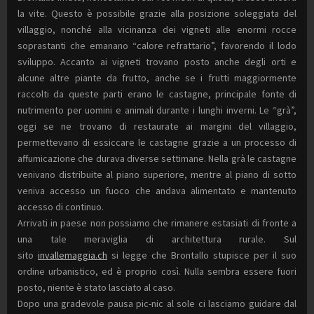
la vite. Questo è possibile grazie alla posizione soleggiata del
villaggio, nonché alla vicinanza dei vigneti alle enormi rocce
soprastanti che emanano “calore refrattario”, favorendo il lodo
sviluppo. Accanto ai vigneti trovano posto anche degli orti e
alcune altre piante da frutto, anche se i frutti maggiormente
raccolti da queste parti erano le castagne, principale fonte di
nutrimento per uomini e animali durante i lunghi inverni. Le “grà”,
oggi se ne trovano di restaurate ai margini del villaggio,
permettevano di essiccare le castagne grazie a un processo di
affumicazione che durava diverse settimane. Nella grà le castagne
venivano distribuite al piano superiore, mentre al piano di sotto
veniva accesso un fuoco che andava alimentato e mantenuto
accesso di continuo.
Arrivati in paese non possiamo che rimanere estasiati di fronte a
una tale meraviglia di architettura rurale. Sul
sito
invallemaggia.ch
si legge che Brontallo stupisce per il suo
ordine urbanistico, ed è proprio così. Nulla sembra essere fuori
posto, niente è stato lasciato al caso.
Dopo una gradevole pausa pic-nic al sole ci lasciamo guidare dal