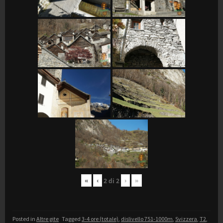
«
‹
›
»
2
di
2
Posted in
Altre gite
Tagged
3-4 ore (totale)
,
dislivello 751-1000m
,
Svizzera
,
T2
,