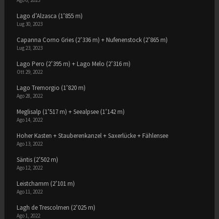
Lago d’Alzasca (1’855 m)
Lug 30, 2023
Capanna Corno Gries (2’336 m) + Nufenenstock (2’865 m)
Lug 23, 2023
Lago Pero (2’395 m) + Lago Melo (2’316 m)
Ott 29, 2022
Lago Tremorgio (1’820 m)
Ago 28, 2022
Meglisalp (1’517 m) + Seealpsee (1’142 m)
Ago 14, 2022
Hoher Kasten + Stauberenkanzel + Saxerlücke + Fählensee
Ago 13, 2022
Säntis (2’502 m)
Ago 12, 2022
Leistchamm (2’101 m)
Ago 11, 2022
Lagh de Trescolmen (2’025 m)
Ago 1, 2022