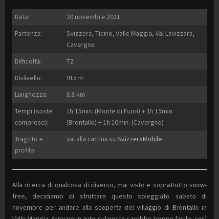
Data:
20 novembre 2021
Partenza:
Svizzera, Ticino, Valle Maggia, Val Lavizzara,
Cavergno
Difficoltà:
T2
Dislivello:
915 m
Lunghezza:
8.8 km
Tempi (soste
1h 15min. (Monte di Fuori) + 1h 15min.
comprese):
(Brontallo) + 1h 10min. (Cavergno)
Tragitto e
vai alla cartina su
SvizzeraMobile
profilo:
Alla ricerca di qualcosa di diverso, mai visto e soprattutto snow-
free, decidiamo di sfruttare questo soleggiato sabato di
novembre per andare alla scoperta del villaggio di Brontallo in
Valle Maggia. Arrivare in auto sul posto sarebbe troppo facile, così