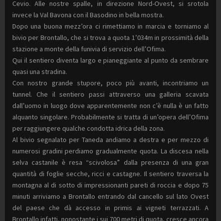
Cevio. Alle nostre spalle, in direzione Nord-Ovest, si srotola
invece la Val Bavona con il Basodino in bella mostra.
Dopo una buona mezz’ora ci rimettiamo in marcia e torniamo al
bivio per Brontallo, che si trova a quota 1’034m in prossimità della
stazione a monte della funivia di servizio dell’Ofima.
Qui il sentiero diventa largo e pianeggiante al punto da sembrare
quasi una stradina.
Con nostro grande stupore, poco più avanti, incontriamo un
tunnel. Che il sentiero passi attraverso una galleria scavata
dall’uomo in luogo dove apparentemente non c’è nulla è un fatto
alquanto singolare. Probabilmente si tratta di un’opera dell’Ofima
per raggiungere qualche condotta idrica della zona.
Al bivio segnalato per Taneda andiamo a destra e per mezzo di
numerosi gradini perdiamo gradualmente quota. La discesa nella
selva castanile è resa “scivolosa” dalla presenza di una gran
quantità di foglie secche, ricci e castagne. Il sentiero traversa la
montagna al di sotto di impressionanti pareti di roccia e dopo 75
minuti arriviamo a Brontallo entrando dal cancello sul lato Ovest
del paese che dà accesso in primis ai vigneti terrazzati. A
Brontallo infatti, nonostante i sui 700 metri di quota, cresce ancora