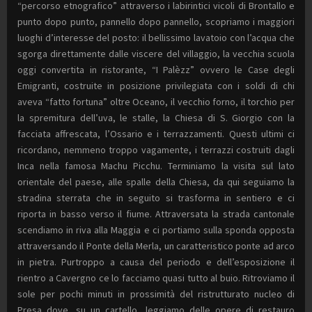
“percorso etnografico” attraverso i labirintici vicoli di Brontallo e
punto dopo punto, pannello dopo pannello, scopriamo i maggiori
luoghi d’interesse del posto: il bellissimo lavatoio con l’acqua che
sgorga direttamente dalle viscere del villaggio, la vecchia scuola
oggi convertita in ristorante, “I Palèzz” ovvero le Case degli
Emigranti, costruite in posizione privilegiata con i soldi di chi
aveva “fatto fortuna” oltre Oceano, il vecchio forno, il torchio per
la spremitura dell’uva, le stalle, la Chiesa di S. Giorgio con la
facciata affrescata, l’Ossario e i terrazzamenti. Questi ultimi ci
ricordano, nemmeno troppo vagamente, i terrazzi costruiti dagli
Inca nella famosa Machu Picchu. Terminiamo la visita sul lato
orientale del paese, alle spalle della Chiesa, da qui seguiamo la
stradina sterrata che in seguito si trasforma in sentiero e ci
riporta in basso verso il fiume. Attraversata la strada cantonale
scendiamo in riva alla Maggia e ci portiamo sulla sponda opposta
attraversando il Ponte della Merla, un caratteristico ponte ad arco
in pietra. Purtroppo a causa del periodo e dell’esposizione il
rientro a Cavergno ce lo facciamo quasi tutto al buio. Ritroviamo il
sole per pochi minuti in prossimità del ristrutturato nucleo di
Presa dove, su un cartello, leggiamo delle opere di restauro