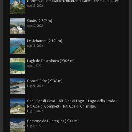
Hoher Kasten + Stauberenkanzel + Saxerlücke + Fählensee
Ago 13, 2022
Säntis (2’502 m)
Ago 12, 2022
Leistchamm (2’101 m)
Ago 11, 2022
Lagh de Trescolmen (2’025 m)
Ago 1, 2022
Gonerlilücke (2’740 m)
Lug 31, 2022
Cap. Alpe di Cava + Rif. Alpe di Lago + Lago della Froda +
Rif. Alpe di Compiett + Rif. Alpe di Chierisgév
Lug 13, 2022
Camona da Punteglias (2’309m)
Lug 3, 2022