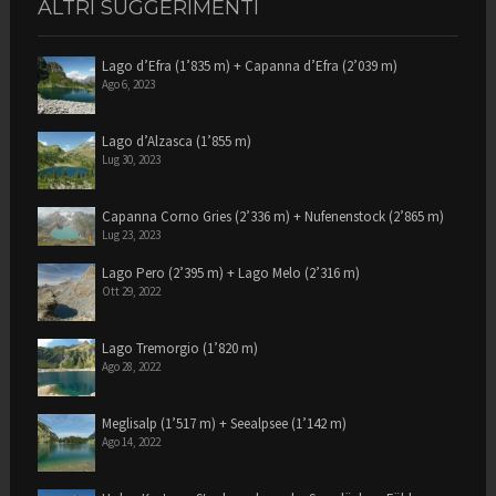
ALTRI SUGGERIMENTI
Lago d’Efra (1’835 m) + Capanna d’Efra (2’039 m)
Ago 6, 2023
Lago d’Alzasca (1’855 m)
Lug 30, 2023
Capanna Corno Gries (2’336 m) + Nufenenstock (2’865 m)
Lug 23, 2023
Lago Pero (2’395 m) + Lago Melo (2’316 m)
Ott 29, 2022
Lago Tremorgio (1’820 m)
Ago 28, 2022
Meglisalp (1’517 m) + Seealpsee (1’142 m)
Ago 14, 2022