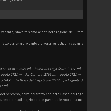
 30min. (discesa)
i vacanza, stavolta siamo andati nella regione del Ritom
fatto transitare accanto a diversi laghetti, una capanna
a (2248 m + 2305 m) – Bassa del Lago Scuro (2477 m) –
 quota 2721 m – Piz Curnera (2796 m) – quota 2721 m –
 (2451 m) – Bassa del Lago Scuro (2477 m) – Laghetti di
17 m)
 del percorso, salvo nel tratto che dalla Bassa del Lago
Dentro di Cadlimo, ripido e in parte tra le rocce ma mai
ni blu e ometti di pietra, la parte terminale della cresta