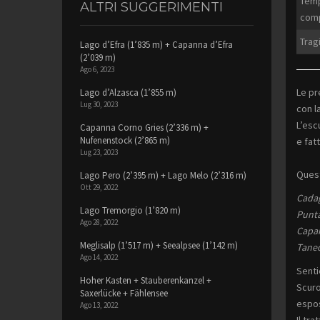
Temp
ALTRI SUGGERIMENTI
comp
Tragi
Lago d’Efra (1’835 m) + Capanna d’Efra
(2’039 m)
Ago 6, 2023
Le pr
Lago d’Alzasca (1’855 m)
Lug 30, 2023
con l
L’esc
Capanna Corno Gries (2’336 m) +
Nufenenstock (2’865 m)
e fat
Lug 23, 2023
Quest
Lago Pero (2’395 m) + Lago Melo (2’316 m)
Ott 29, 2022
Cadag
Lago Tremorgio (1’820 m)
Punta
Ago 28, 2022
Capan
Meglisalp (1’517 m) + Seealpsee (1’142 m)
Taned
Ago 14, 2022
Senti
Hoher Kasten + Stauberenkanzel +
Scuro
Saxerlücke + Fählensee
espos
Ago 13, 2022
Il tr