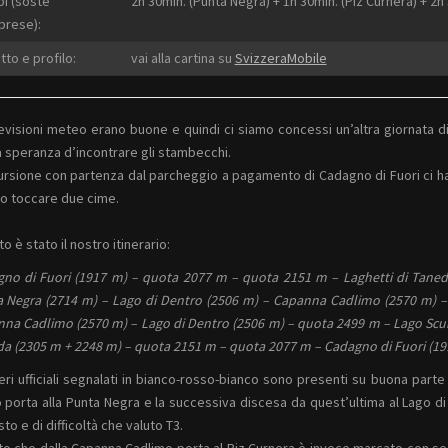
i (soste
2h 30min. (Punta Negra) + 1h 30min. (Piz Curnera) + 2h
rese):
tto e profilo:
vai alla cartina su
SvizzeraMobile
evisioni meteo erano buone e quindi ci siamo concessi un’altra giornata d
a speranza d’incontrare gli stambecchi.
ursione con partenza dal parcheggio a pagamento di Cadagno di Fuori ci ha 
to toccare due cime.
o è stato il nostro itinerario:
no di Fuori (1917 m) – quota 2077 m – quota 2151 m – Laghetti di Taned
 Negra (2714 m) – Lago di Dentro (2506 m) – Capanna Cadlimo (2570 m) –
na Cadlimo (2570 m) – Lago di Dentro (2506 m) – quota 2499 m – Lago Scuro
a (2305 m + 2248 m) – quota 2151 m – quota 2077 m – Cadagno di Fuori (19
eri ufficiali segnalati in bianco-rosso-bianco sono presenti su buona parte
 porta alla Punta Negra e la successiva discesa da quest’ultima al Lago di 
to e di difficoltà che valuto T3.
atto che dalla Capanna Cadlimo porta al Piz Curnera è invece marcato con seg