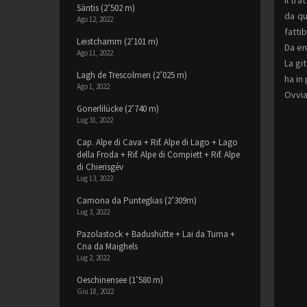
Säntis (2’502 m)
da qu
Ago 12, 2022
fatti
Leistchamm (2’101 m)
Da en
Ago 11, 2022
La gi
Lagh de Trescolmen (2’025 m)
ha in
Ago 1, 2022
Ovvia
Gonerlilücke (2’740 m)
Lug 31, 2022
Cap. Alpe di Cava + Rif. Alpe di Lago + Lago
della Froda + Rif. Alpe di Compiett + Rif. Alpe
di Chierisgév
Lug 13, 2022
Camona da Punteglias (2’309m)
Lug 3, 2022
Pazolastock + Badushütte + Lai da Tuma +
Cna da Maighels
Lug 2, 2022
Oeschinensee (1’580 m)
Giu 18, 2022