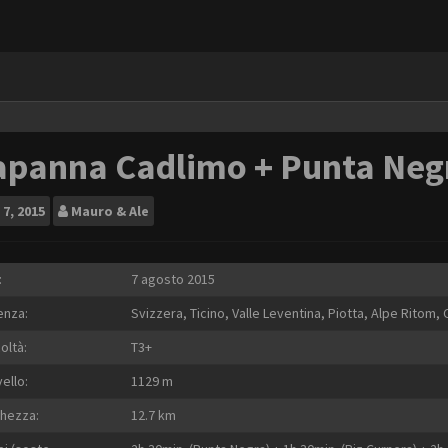
apanna Cadlimo + Punta Negr
7, 2015
Mauro & Ale
:
7 agosto 2015
enza:
Svizzera, Ticino, Valle Leventina, Piotta, Alpe Ritom,
coltà:
T3+
vello:
1129 m
hezza:
12.7 km