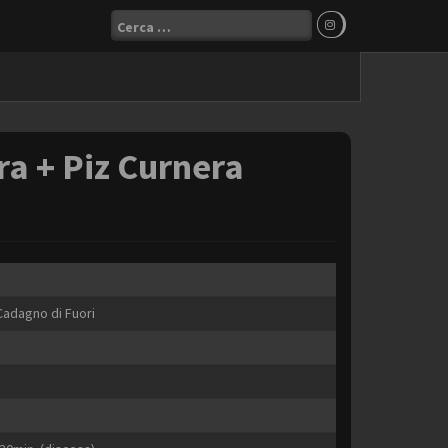
Ricerca
per:
a + Piz Curnera
 Cadagno di Fuori