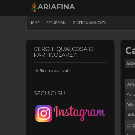
Skip
ARIAFINA
to
content
HOME
ESCURSIONI
RICERCA AVANZATA
C
CERCHI QUALCOSA DI
PARTICOLARE?
AGO
Ricerca avanzata
Data
SEGUICI SU
Part
Diffi
Disli
Lung