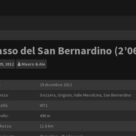
sso del San Bernardino (2’0
29, 2012
Mauro & Ale
:
29 dicembre 2012
enza:
Svizzera, Grigioni, Valle Mesolcina, San Bernardino
coltà:
WT2
vello:
496 m
hezza:
11.6 km