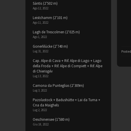
Säntis (2’502 m)
Ago 12, 2022
Leistchamm (2’101 m)
Ago 11, 2022
Lagh de Trescolmen (2’025 m)
Ago 1, 2022
Gonerlilücke (2’740 m)
Lug 31, 2022
Posted
Cap. Alpe di Cava + Rif. Alpe di Lago + Lago
della Froda + Rif. Alpe di Compiett + Rif. Alpe
di Chierisgév
Lug 13, 2022
Camona da Punteglias (2’309m)
Lug 3, 2022
Pazolastock + Badushütte + Lai da Tuma +
Cna da Maighels
Lug 2, 2022
Oeschinensee (1’580 m)
Giu 18, 2022