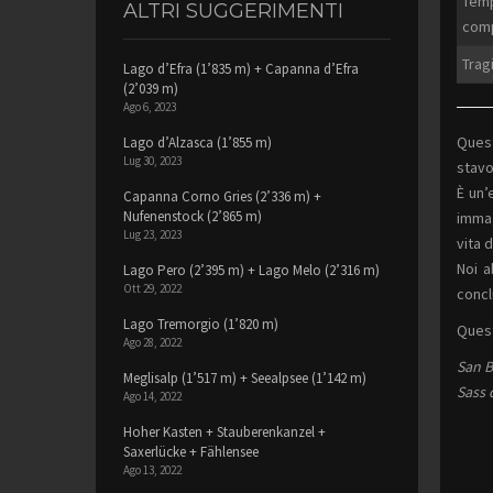
Temp
ALTRI SUGGERIMENTI
comp
Tragi
Lago d’Efra (1’835 m) + Capanna d’Efra
(2’039 m)
Ago 6, 2023
Quest
Lago d’Alzasca (1’855 m)
Lug 30, 2023
stavo
È un’
Capanna Corno Gries (2’336 m) +
Nufenenstock (2’865 m)
immag
Lug 23, 2023
vita 
Noi a
Lago Pero (2’395 m) + Lago Melo (2’316 m)
Ott 29, 2022
concl
Lago Tremorgio (1’820 m)
Quest
Ago 28, 2022
San B
Meglisalp (1’517 m) + Seealpsee (1’142 m)
Sass 
Ago 14, 2022
Hoher Kasten + Stauberenkanzel +
Saxerlücke + Fählensee
Ago 13, 2022