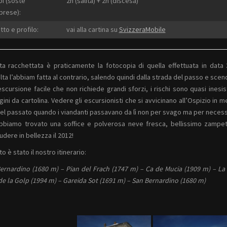
i (soste
2h (salita) + 2h (discesa)
rese):
tto e profilo:
vai alla cartina su
SvizzeraMobile
a racchettata è praticamente la fotocopia di quella effettuata in data 3
lta l’abbiam fatta al contrario, salendo quindi dalla strada del passo e scen
escursione facile che non richiede grandi sforzi, i rischi sono quasi ines
ini da cartolina. Vedere gli escursionisti che si avvicinano all’Ospizio i
del passato quando i viandanti passavano da lì non per svago ma per necess
bbiamo trovato una soffice e polverosa neve fresca, bellissimo zampet
udere in bellezza il 2012!
o è stato il nostro itinerario:
ernardino (1680 m) – Pian del Frach (1747 m) – Ca de Mucia (1909 m) – La
de la Golp (1994 m) – Gareida Sot (1691 m) – San Bernardino (1680 m)