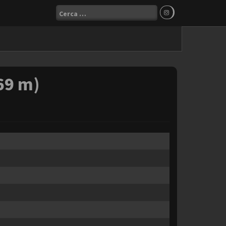
Ricerca
per:
69 m)