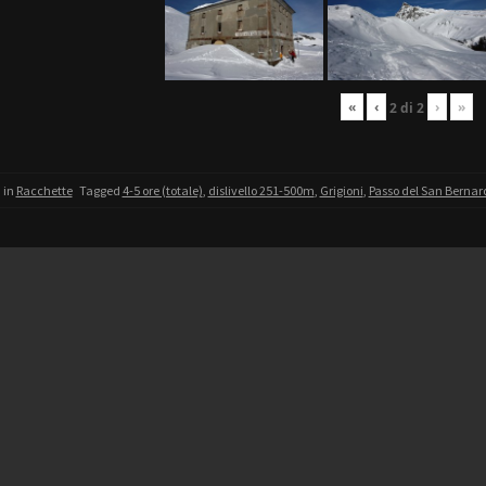
«
‹
›
»
2
di
2
 in
Racchette
Tagged
4-5 ore (totale)
,
dislivello 251-500m
,
Grigioni
,
Passo del San Bernar