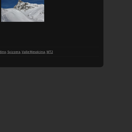
dino
,
Svizzera
,
Valle Mesolcina
,
WT2