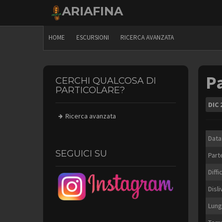
Skip
ARIAFINA
to
content
HOME
ESCURSIONI
RICERCA AVANZATA
Pa
CERCHI QUALCOSA DI
PARTICOLARE?
DIC
Ricerca avanzata
Data
SEGUICI SU
Part
Diffi
Disli
Lung