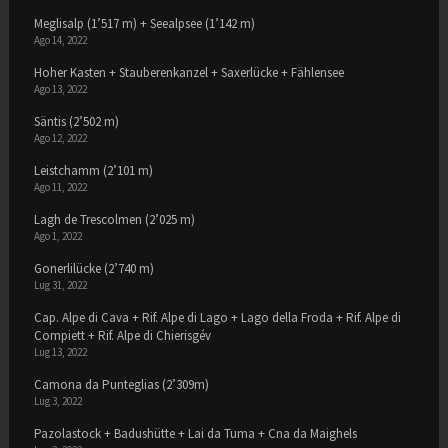
Meglisalp (1’517 m) + Seealpsee (1’142 m)
Ago 14, 2022
Hoher Kasten + Stauberenkanzel + Saxerlücke + Fählensee
Ago 13, 2022
Säntis (2’502 m)
Ago 12, 2022
Leistchamm (2’101 m)
Ago 11, 2022
Lagh de Trescolmen (2’025 m)
Ago 1, 2022
Gonerlilücke (2’740 m)
Lug 31, 2022
Cap. Alpe di Cava + Rif. Alpe di Lago + Lago della Froda + Rif. Alpe di
Compiett + Rif. Alpe di Chierisgév
Lug 13, 2022
Camona da Punteglias (2’309m)
Lug 3, 2022
Pazolastock + Badushütte + Lai da Tuma + Cna da Maighels