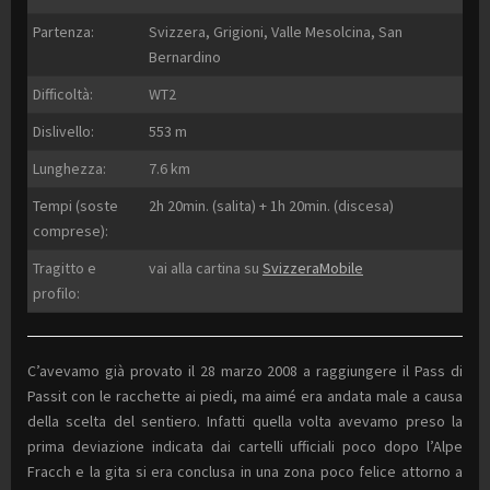
Partenza:
Svizzera, Grigioni, Valle Mesolcina, San
Bernardino
Difficoltà:
WT2
Dislivello:
553 m
Lunghezza:
7.6 km
Tempi (soste
2h 20min. (salita) + 1h 20min. (discesa)
comprese):
Tragitto e
vai alla cartina su
SvizzeraMobile
profilo:
C’avevamo già provato il 28 marzo 2008 a raggiungere il Pass di
Passit con le racchette ai piedi, ma aimé era andata male a causa
della scelta del sentiero. Infatti quella volta avevamo preso la
prima deviazione indicata dai cartelli ufficiali poco dopo l’Alpe
Fracch e la gita si era conclusa in una zona poco felice attorno a