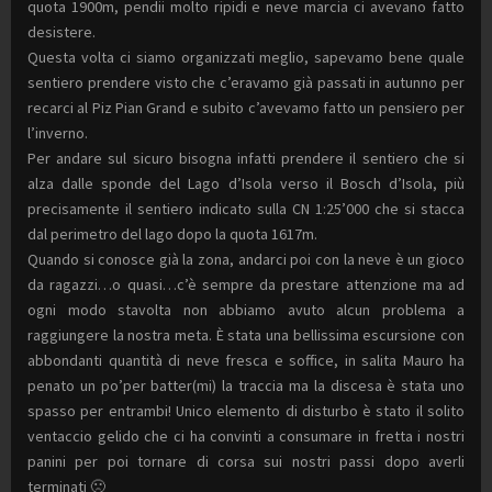
quota 1900m, pendii molto ripidi e neve marcia ci avevano fatto
desistere.
Questa volta ci siamo organizzati meglio, sapevamo bene quale
sentiero prendere visto che c’eravamo già passati in autunno per
recarci al Piz Pian Grand e subito c’avevamo fatto un pensiero per
l’inverno.
Per andare sul sicuro bisogna infatti prendere il sentiero che si
alza dalle sponde del Lago d’Isola verso il Bosch d’Isola, più
precisamente il sentiero indicato sulla CN 1:25’000 che si stacca
dal perimetro del lago dopo la quota 1617m.
Quando si conosce già la zona, andarci poi con la neve è un gioco
da ragazzi…o quasi…c’è sempre da prestare attenzione ma ad
ogni modo stavolta non abbiamo avuto alcun problema a
raggiungere la nostra meta. È stata una bellissima escursione con
abbondanti quantità di neve fresca e soffice, in salita Mauro ha
penato un po’per batter(mi) la traccia ma la discesa è stata uno
spasso per entrambi! Unico elemento di disturbo è stato il solito
ventaccio gelido che ci ha convinti a consumare in fretta i nostri
panini per poi tornare di corsa sui nostri passi dopo averli
terminati 🙁