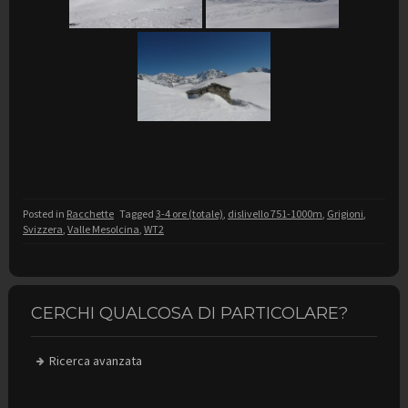
Posted in
Racchette
Tagged
3-4 ore (totale)
,
dislivello 751-1000m
,
Grigioni
,
Svizzera
,
Valle Mesolcina
,
WT2
CERCHI QUALCOSA DI PARTICOLARE?
Ricerca avanzata