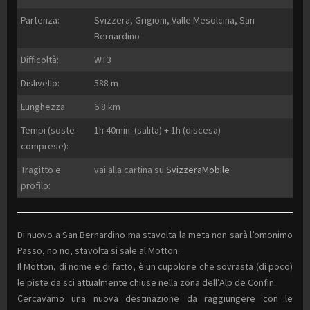
Partenza:
Svizzera, Grigioni, Valle Mesolcina, San
Bernardino
Difficoltà:
WT3
Dislivello:
588 m
Lunghezza:
6.8 km
Tempi (soste
1h 40min. (salita) + 1h (discesa)
comprese):
Tragitto e
vai alla cartina su
SvizzeraMobile
profilo:
Di nuovo a San Bernardino ma stavolta la meta non sarà l’omonimo
Passo, no no, stavolta si sale al Motton.
Il Motton, di nome e di fatto, è un cupolone che sovrasta (di poco)
le piste da sci attualmente chiuse nella zona dell’Alp de Confin.
Cercavamo una nuova destinazione da raggiungere con le