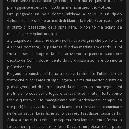
Confin senza quasi accorgercene, il terreno in questo tratto è
pianeggiante e senza difficoltà arriviamo ai piedi del Motton.
Ora piegando un po’a destra iniziamo a salire in un ripido
valloncello che stando ai ricordi di Mauro dovrebbe corrispondere
al punto di passaggio della pista nera, io non ho mai sciato da
nessuna parte quindi non lo so.
Zig-zagando ci facciamo strada nella neve vergine che per fortuna
è ancora portante, la partenza di prima mattina sta dando i suoi
frutti e senza troppe fatiche arriviamo al pianoro superiore
dell’Alp de Confin dove il vento da nord inizia a soffiare con molta
più insistenza.
Piegando a sinistra andiamo a risalire facilmente l’ultimo breve
tratto che ci consente di raggiungere la cima del Motton ornata da
grossi gendarmi di pietra. Quasi da non credere ma negli ultimi
metri siamo costretti a togliere le racchette, infatti il forte vento
(che a questo punto immaginiamo soffi praticamente sempre da
ste parti) ha spazzato via tutta la neve e ci troviamo a camminare
nell’erba secca. Le raffiche sono davvero fastidiose, quasi da far
fatica a stare in piedi, a malapena riusciamo a tener ferma la
fotocamera per scattare le foto! Davvero un peccato non poter