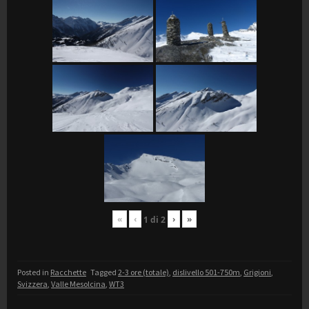
«
‹
›
»
1
di
2
Posted in
Racchette
Tagged
2-3 ore (totale)
,
dislivello 501-750m
,
Grigioni
,
Svizzera
,
Valle Mesolcina
,
WT3