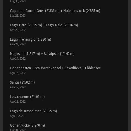
Lug 30, 2023
Capanna Corno Gries (2’336 m) + Nufenenstock (2’865 m)
Lug 23, 2023
Lago Pero (2’395 m) + Lago Melo (2’316 m)
Ott 29, 2022
Lago Tremorgio (1’820 m)
Ago 28, 2022
Meglisalp (1’517 m) + Seealpsee (1’142 m)
Ago 14, 2022
Hoher Kasten + Stauberenkanzel + Saxerlücke + Fählensee
Ago 13, 2022
Säntis (2’502 m)
Ago 12, 2022
Leistchamm (2’101 m)
Ago 11, 2022
Lagh de Trescolmen (2’025 m)
Ago 1, 2022
Gonerlilücke (2’740 m)
Lug 31, 2022