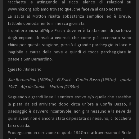
racchette e attingendo al ricco elenco di relazioni su
www.hikr.org abbiamo trovato quel che faceva al caso nostro.
La salita al Motton risulta abbastanza semplice ed è breve,
fattibile comodamente in mezza giornata.
Il sentiero inizia all’Alpe Frach dove vi è la stazione di partenza
degli impianti di risalita invernali che come già accennato sono
chiusi per questa stagione, perciò il grande parcheggio in loco è
inagibile a causa della neve e quindi ci tocca parcheggiare in
paese a San Bernardino.
Questo l’itinerario:
San Bernardino (1608m) – El Frach – Confin Basso (1961m) – quota
1947 – Alp de Confin – Motton (2155m)
Seguendo a grandi linee il sentiero estivo e/o quella che sarebbe
la pista da sci arriviamo dopo circa un’ora a Confin Basso, il
paesaggio è davvero incantevole, non gira nessuno e la neve da
qui in avanti non è ancora stata calpestata da nessuno, ci toccherà
farci strada.
Proseguiamo in direzione di quota 1947m e attraversiamo il Ri de