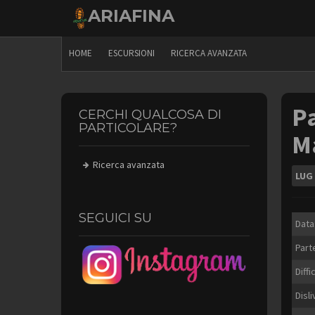
Skip
ARIAFINA
to
content
HOME
ESCURSIONI
RICERCA AVANZATA
Pa
CERCHI QUALCOSA DI
PARTICOLARE?
M
Ricerca avanzata
LUG
SEGUICI SU
Data
Part
Diffi
Disli