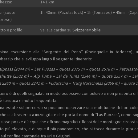
hezza:
14.1 km
i (soste
1h 40min. (Pazolastock) + 1h (Tomasee) + 45min. (Cap.
rese):
tto e profilo:
vai alla cartina su
SvizzeraMobile
ssima escursione alla “Sorgente del Reno” (Rheinquelle in tedesco), 
Oberalp che si sviluppa lungo il seguente itinerario:
lppass (2044 m) – Las Puozas – quota 2375 m – quota 2578 m – Pazolasto
hütte (2502 m) – Alp Tuma – Lai da Tuma (2344 m) – quota 2357 m – Lai
 2260 m – quota 2241 m – Plidutscha – Trutg Nurschalas (2056 m) – quota 
ntiero è di quelli segnalati in modo ossessivo compulsivo e non presenta diffi
è turistica e molto frequentata.
ena estate sul percorso si possono osservare una moltitudine di fiori color
che si attraversa a inizio gita e che porta il nome di “Las Puozas”, come su
aziose pozze d’acqua che offrono magnifici riflessi delle montagne circostan
nto più elevato, e dunque il più panoramico, che si tocca durante la gita c
 sul confine cantonale tra Uri e Grigioni.