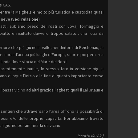
s CAS.
mentre la Maighels è molto più turistica e custodita quasi
 neve (
vedi relazione
).
atti, abbiamo preso dei rösti con uova, formaggio e
l piatto è risultato davvero troppo salato…una roba da
iore che più giù nella valle, nei dintorni di Reichenau, si
ei corsi d’acqua più lunghi d’Europa, scorre poi per circa
Olanda dove sfocia nel Mare del Nord.
arentemente inutile, lo stesso faro in versione big si
no dunque l’inizio e la fine di questo importante corso
passa vicino ad altri graziosi laghetti quali il Lai Urlaun e
entieri che attraversano l’area offrono la possibilità di
eressi e/o delle proprie capacità. Noi abbiamo trovato
n giorno per ammirarla da vicino.
(scritto da: Ale)