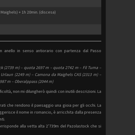
 Maighels) + 1h 20min. (discesa)
un anello in senso antiorario con partenza dal Passo
ck (2739 m) – quota 2697 m – quota 2742 m – Fil Tuma –
 Urlaun (2249 m) – Camona da Maighels CAS (2313 m) –
1987 m – Oberalppass (2044 m)
coltà, non mi dilungherò quindi con inutili descrizioni. La
ati che rendono il paesaggio una gioia per gli occhi. La
ggerisce il nome in romancio, è arricchita dalla presenza
ti.
orrisponde alla vetta alta 2’739m del Pazolastock che si