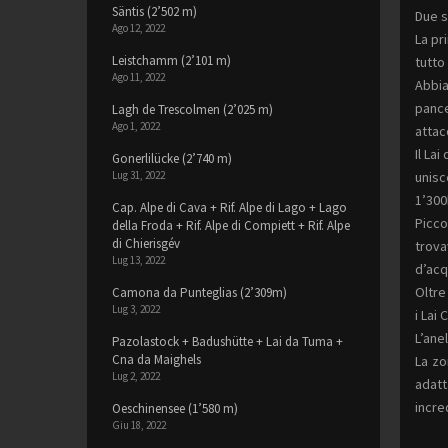
Säntis (2’502 m)
Due s
Ago 12, 2022
La pr
Leistchamm (2’101 m)
tutto
Ago 11, 2022
Abbia
pance
Lagh de Trescolmen (2’025 m)
Ago 1, 2022
attac
Il La
Gonerlilücke (2’740 m)
unisc
Lug 31, 2022
1’300
Cap. Alpe di Cava + Rif. Alpe di Lago + Lago
Picco
della Froda + Rif. Alpe di Compiett + Rif. Alpe
di Chierisgév
trova
Lug 13, 2022
d’acq
Oltre
Camona da Punteglias (2’309m)
Lug 3, 2022
i Lai 
L’ane
Pazolastock + Badushütte + Lai da Tuma +
Cna da Maighels
La zo
Lug 2, 2022
adatt
incre
Oeschinensee (1’580 m)
Giu 18, 2022