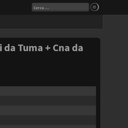
Ricerca
per:
i da Tuma + Cna da