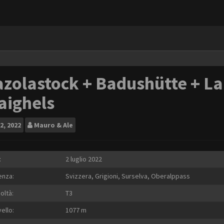
zolastock + Badushütte + La
aighels
2, 2022
Mauro & Ale
:
2 luglio 2022
enza:
Svizzera, Grigioni, Surselva, Oberalppass
coltà:
T3
vello:
1077 m