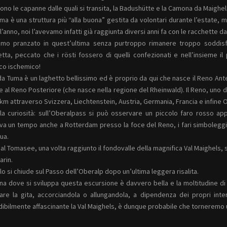
ono le capanne dalle quali si transita, la Badushütte e la Camona da Maighel
ima è una struttura più “alla buona” gestita da volontari durante l’estate, 
 l’anno, noi l’avevamo infatti già raggiunta diversi anni fa con le racchette da
mo pranzato in quest’ultima senza purtroppo rimanere troppo soddisf
tta, peccato che i rösti fossero di quelli confezionati e nell’insieme i
co ischemico!
i da Tuma è un laghetto bellissimo ed è proprio da qui che nasce il Reno Anter
e al Reno Posteriore (che nasce nella regione del Rheinwald). Il Reno, uno d
km attraverso Svizzera, Liechtenstein, Austria, Germania, Francia e infine 
la curiosità: sull’Oberalpass si può osservare un piccolo faro rosso app
va un tempo anche a Rotterdam presso la foce del Reno, i fari simboleggia
ua.
 al Tomasee, una volta raggiunto il fondovalle della magnifica Val Maighels, si 
Carin.
llo si chiude sul Passo dell’Oberalp dopo un’ultima leggera risalita.
na dove si sviluppa questa escursione è davvero bella e la moltitudine di s
are la gita, accorciandola o allungandola, a dipendenza dei propri int
dibilmente affascinante la Val Maighels, è dunque probabile che torneremo u