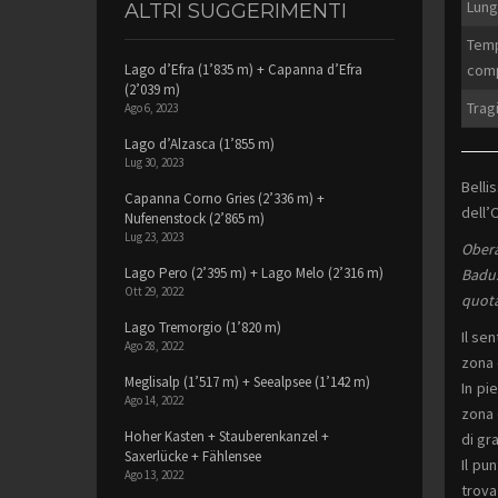
Lung
ALTRI SUGGERIMENTI
Temp
comp
Lago d’Efra (1’835 m) + Capanna d’Efra
(2’039 m)
Tragi
Ago 6, 2023
Lago d’Alzasca (1’855 m)
Lug 30, 2023
Belli
Capanna Corno Gries (2’336 m) +
dell’
Nufenenstock (2’865 m)
Lug 23, 2023
Obera
Lago Pero (2’395 m) + Lago Melo (2’316 m)
Badus
Ott 29, 2022
quota
Lago Tremorgio (1’820 m)
Il se
Ago 28, 2022
zona 
Meglisalp (1’517 m) + Seealpsee (1’142 m)
In pi
Ago 14, 2022
zona 
Hoher Kasten + Stauberenkanzel +
di gr
Saxerlücke + Fählensee
Il pu
Ago 13, 2022
trova