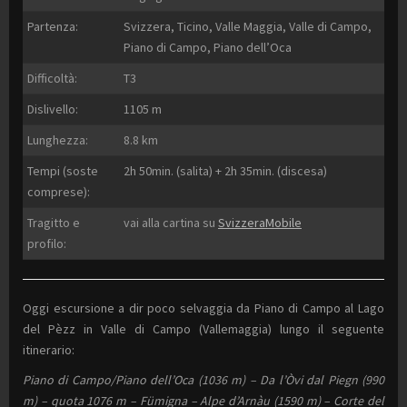
Partenza:
Svizzera, Ticino, Valle Maggia, Valle di Campo,
Piano di Campo, Piano dell’Oca
Difficoltà:
T3
Dislivello:
1105 m
Lunghezza:
8.8 km
Tempi (soste
2h 50min. (salita) + 2h 35min. (discesa)
comprese):
Tragitto e
vai alla cartina su
SvizzeraMobile
profilo:
Oggi escursione a dir poco selvaggia da Piano di Campo al Lago
del Pèzz in Valle di Campo (Vallemaggia) lungo il seguente
itinerario:
Piano di Campo/Piano dell’Oca (1036 m) – Da l’Òvi dal Piegn (990
m) – quota 1076 m – Fümigna – Alpe d’Arnàu (1590 m) – Corte del