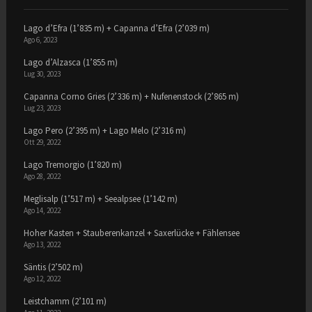
Lago d’Efra (1’835 m) + Capanna d’Efra (2’039 m)
Ago 6, 2023
Lago d’Alzasca (1’855 m)
Lug 30, 2023
Capanna Corno Gries (2’336 m) + Nufenenstock (2’865 m)
Lug 23, 2023
Lago Pero (2’395 m) + Lago Melo (2’316 m)
Ott 29, 2022
Lago Tremorgio (1’820 m)
Ago 28, 2022
Meglisalp (1’517 m) + Seealpsee (1’142 m)
Ago 14, 2022
Hoher Kasten + Stauberenkanzel + Saxerlücke + Fählensee
Ago 13, 2022
Säntis (2’502 m)
Ago 12, 2022
Leistchamm (2’101 m)