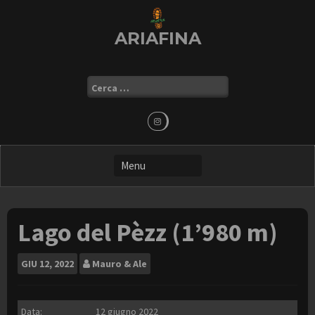
Skip
to
ARIAFINA
content
Ricerca
per:
Lago del Pèzz (1’980 m)
GIU
12, 2022
Mauro & Ale
Data:
12 giugno 2022