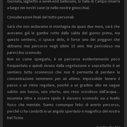
Giornata, laghetto e week-end bellissimi, la Valle di Campo rimarrà
a lungo nei nostri cuori (e nelle nostre ginocchia).
Considerazioni finali del tutto personali:
Sarà che non andavamo in montagna da quasi due mesi, sarà che
avevamo già le gambe rotte dalla salita del giorno prima, ma
questo sentiero, ci spiace dirlo, è forse uno dei peggiori che
abbiamo mai percorso negli ultimi 15 anni. Mai pericoloso ma
parecchio scomodo.
Non so come spiegarlo, è un percorso evidentemente poco
frequentato e quindi invaso dalla vegetazione e soprattutto è un
sentiero tutto sconnesso che non ti permette di perdere la
concentrazione nemmeno per un attimo. Impossibile tenere il
passo a un ritmo regolare, poiché a un gradino alto ne segue
subito uno basso, uno storto, uno reso scivoloso dall’acqua…
insomma oltre a essere ripido è davvero scomodo sia a livello
fisico che mentale. Siamo comunque felici di averlo percorso,
perché ci ha condotti in un angolo sperduto e magnifico del nostro
bel Ticino.