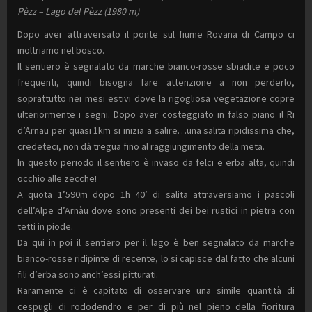
Pèzz – Lago del Pèzz (1980 m)
Dopo aver attraversato il ponte sul fiume Rovana di Campo ci
inoltriamo nel bosco.
Il sentiero è segnalato da marche bianco-rosse sbiadite e poco
frequenti, quindi bisogna fare attenzione a non perderlo,
soprattutto nei mesi estivi dove la rigogliosa vegetazione copre
ulteriormente i segni. Dopo aver costeggiato in falso piano il Ri
d’Arnau per quasi 1km si inizia a salire…una salita ripidissima che,
credeteci, non dà tregua fino al raggiungimento della meta.
In questo periodo il sentiero è invaso da felci e erba alta, quindi
occhio alle zecche!
A quota 1’590m dopo 1h 40’ di salita attraversiamo i pascoli
dell’Alpe d’Arnàu dove sono presenti dei bei rustici in pietra con
tetti in piode.
Da qui in poi il sentiero per il lago è ben segnalato da marche
bianco-rosse ridipinte di recente, lo si capisce dal fatto che alcuni
fili d’erba sono anch’essi pitturati.
Raramente ci è capitato di osservare una simile quantità di
cespugli di rododendro e per di più nel pieno della fioritura