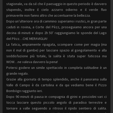
stagionale, va da sé che il paesaggio in questo periodo è davvero
stupendo, inoltre il cielo azzurro odierno e il verde fluo
primaverile non fanno altro che accentuarne la bellezza.
Dopo un’ulteriore ora di cammino superiamo i rustici, in gran parte
caduti in rovina, a Corte del Pèzz, proseguiamo ancora per una
decina di minuti e dopo 2h 50’ raggiungiamo le sponde del Lago
del Pèzz…CHE MERAVIGLIA!
La fatica, ampiamente ripagata, scompare come per magia (ma
non il mal di gambe) per lasciare spazio al gongolamento e alla
soddisfazione più totale, la salita è stata super faticosa ma
WOW…ne valeva davvero la pena!
Potersi godere un simile spettacolo in completa solitudine è un
grande regalo.
Grazie alla giornata di tempo splendido, anche il panorama sulla
Valle di Campo è da cartolina e da qui vediamo bene il Pizzo
Bombögn raggiunto ieri.
Dopo 90 minuti di pausa in compagnia di girini e pesciolini vari ci
tocca lasciare questo piccolo angolo di paradiso terrestre e
tornare a valle seguendo a ritroso il ripido sentiero di salita.