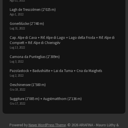
Ago 11, 2022
Lagh de Trescolmen (2’025 m)
Ago 1, 2022
Gonerlilücke (2’740 m)
Lug 31, 2022
Cap. Alpe di Cava + Rif. Alpe di Lago + Lago della Froda + Rif. Alpe di
Compiett + Rif. Alpe di Chierisgév
Lug 13, 2022
Camona da Punteglias (2’309m)
Lug 3, 2022
Pazolastock + Badushütte + Lai da Tuma + Cna da Maighels
Lug 2, 2022
Oeschinensee (1’580 m)
Giu 18, 2022
Suggiture (2’085 m) + Augstmatthorn (2’136 m)
Giu 17, 2022
Powered by
Newp WordPress Theme
.
© 2026 ARIAFINA - Mauro Lüthy &