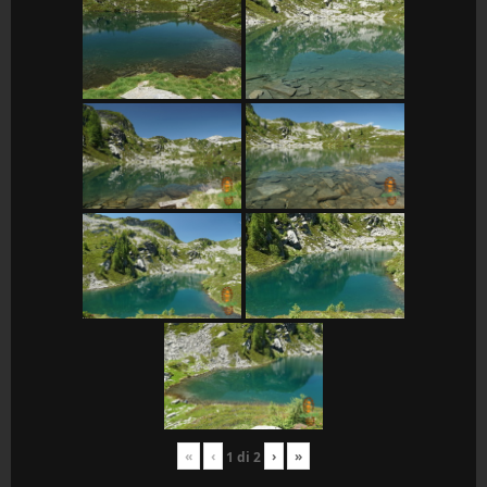
«
‹
›
»
1
di
2