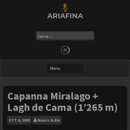
Skip
to
ARIAFINA
content
Ricerca
per:
Capanna Miralago +
Lagh de Cama (1’265 m)
OTT
4, 2008
Mauro & Ale