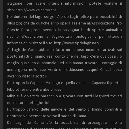
stagione, per avere ulteriori informazioni potete visitare il
sito: http://www.valcama.ch/
Nei dintorni del lago sorge l’Alp de Lagh (offre pure possibilità di
alloggio) che da qualche anno opera assieme all’Associazione Pro
Specie Rara promuovendo la salvaguardia di specie animali a
rischio d’estinzione e l’agricoltura biologica , per ulteriori
informazioni visitate il sito: http://www.alpdelagh.net/
Al Lagh de Cama abbiamo fatto un curioso incontro, arrivati sul
posto infatti ci siamo resi conto che nel lago c’era qualcosa…o
meglio qualcuno di anomalo! Dei sub hanno trovato il coraggio di
immergersi nelle sue verdi e freddissime acque! Chissà cosa
avranno visto là sotto?!
Purtroppo la Capanna Miralago e quella vicina, la Capanna Righetti-
Fibbioli, erano entrambe chiuse.
Miky si è divertito parecchio a giocare con tutti i legnetti trovati
nei dintorni del laghetto!
Purtroppo l’arrivo delle nuvole e del vento ci hanno convinti a
rientrare velocemente verso il paese di Cama.
Dal Lagh de Cama c’è la possibilità di proseguire fino a
raggiungere il soprastante Lagh de Sambrog a quota 2076m. In