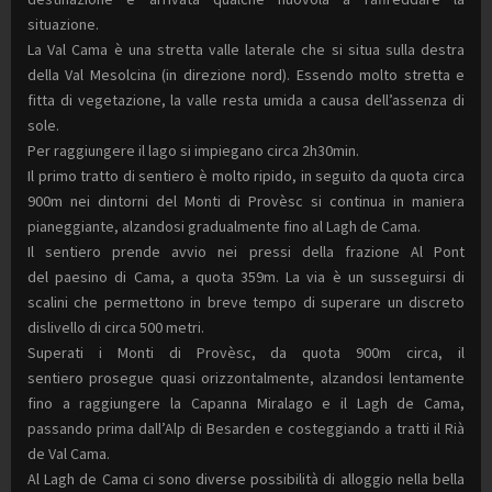
situazione.
La Val Cama è una stretta valle laterale che si situa sulla destra
della Val Mesolcina (in direzione nord). Essendo molto stretta e
fitta di vegetazione, la valle resta umida a causa dell’assenza di
sole.
Per raggiungere il lago si impiegano circa 2h30min.
Il primo tratto di sentiero è molto ripido, in seguito da quota circa
900m nei dintorni del Monti di Provèsc si continua in maniera
pianeggiante, alzandosi gradualmente fino al Lagh de Cama.
Il sentiero prende avvio nei pressi della frazione Al Pont
del paesino di Cama, a quota 359m. La via è un susseguirsi di
scalini che permettono in breve tempo di superare un discreto
dislivello di circa 500 metri.
Superati i Monti di Provèsc, da quota 900m circa, il
sentiero prosegue quasi orizzontalmente, alzandosi lentamente
fino a raggiungere la Capanna Miralago e il Lagh de Cama,
passando prima dall’Alp di Besarden e costeggiando a tratti il Rià
de Val Cama.
Al Lagh de Cama ci sono diverse possibilità di alloggio nella bella