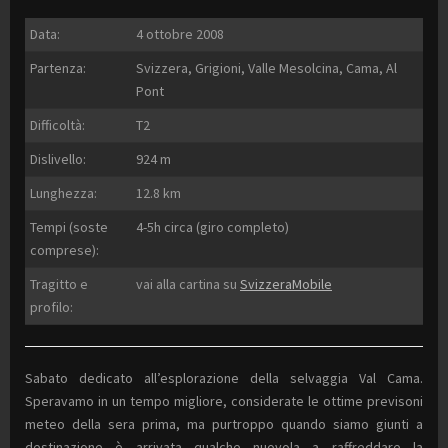
Data:
4 ottobre 2008
Partenza:
Svizzera, Grigioni, Valle Mesolcina, Cama, Al
Pont
Difficoltà:
T2
Dislivello:
924 m
Lunghezza:
12.8 km
Tempi (soste
4-5h circa (giro completo)
comprese):
Tragitto e
vai alla cartina su
SvizzeraMobile
profilo:
Sabato dedicato all’esplorazione della selvaggia Val Cama.
Speravamo in un tempo migliore, considerate le ottime previsoni
meteo della sera prima, ma purtroppo quando siamo giunti a
destinazione è arrivata qualche nuovola a raffreddare la