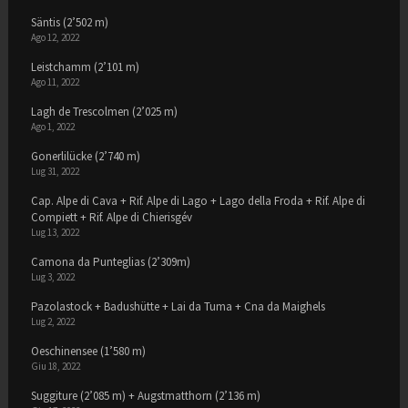
Säntis (2’502 m)
Ago 12, 2022
Leistchamm (2’101 m)
Ago 11, 2022
Lagh de Trescolmen (2’025 m)
Ago 1, 2022
Gonerlilücke (2’740 m)
Lug 31, 2022
Cap. Alpe di Cava + Rif. Alpe di Lago + Lago della Froda + Rif. Alpe di
Compiett + Rif. Alpe di Chierisgév
Lug 13, 2022
Camona da Punteglias (2’309m)
Lug 3, 2022
Pazolastock + Badushütte + Lai da Tuma + Cna da Maighels
Lug 2, 2022
Oeschinensee (1’580 m)
Giu 18, 2022
Suggiture (2’085 m) + Augstmatthorn (2’136 m)