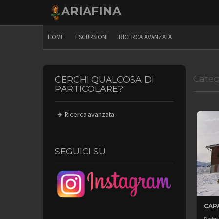
Skip
ARIAFINA
to
content
HOME
ESCURSIONI
RICERCA AVANZATA
Categ
CERCHI QUALCOSA DI
PARTICOLARE?
Ricerca avanzata
SEGUICI SU
CAPA