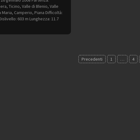
 26 gennaio 2008 Partenza:
era, Ticino, Valle di Blenio, Valle
 Maria, Camperio, Piana Difficoltà:
islivello: 603 m Lunghezza: 11.7
inazione
Precedenti
1
…
4
i
oli