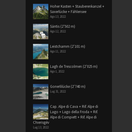
Hoher Kasten + Stauberenkanzel +
Saxerlücke + Fählensee
Ago 13, 2022
Säntis (2’502 m)
Ago 12, 2022
Leistchamm (2’101 m)
Ago 11, 2022
Lagh de Trescolmen (2’025 m)
Ago 1, 2022
Gonerlilücke (2’740 m)
Lug 31, 2022
Cap. Alpe di Cava + Rif. Alpe di
Lago + Lago della Froda + Rif.
Alpe di Compiett + Rif. Alpe di
Chierisgév
Lug 13, 2022