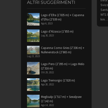
Data:
ALTRI SUGGERIMENTI
Svizz
Santa
WT1 D
Lago d’Efra (1’835 m) + Capanna
km…
d’Efra (2’039 m)
Ago 6, 2023
Lago d’Alzasca (1’855 m)
Lug 30, 2023
Pag
Capanna Corno Gries (2’336 m) +
degl
Nufenenstock (2’865 m)
Lug 23, 2023
artic
Lago Pero (2’395 m) + Lago Melo
(2’316 m)
Ott 29, 2022
Lago Tremorgio (1’820 m)
Ago 28, 2022
Meglisalp (1’517 m) + Seealpsee
(1’142 m)
Ago 14, 2022