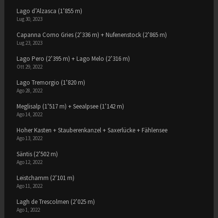
Lago d’Alzasca (1’855 m)
Lug 30, 2023
Capanna Corno Gries (2’336 m) + Nufenenstock (2’865 m)
Lug 23, 2023
Lago Pero (2’395 m) + Lago Melo (2’316 m)
Ott 29, 2022
Lago Tremorgio (1’820 m)
Ago 28, 2022
Meglisalp (1’517 m) + Seealpsee (1’142 m)
Ago 14, 2022
Hoher Kasten + Stauberenkanzel + Saxerlücke + Fählensee
Ago 13, 2022
Säntis (2’502 m)
Ago 12, 2022
Leistchamm (2’101 m)
Ago 11, 2022
Lagh de Trescolmen (2’025 m)
Ago 1, 2022