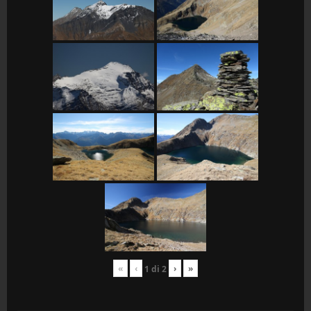
«
‹
›
»
1
di
2